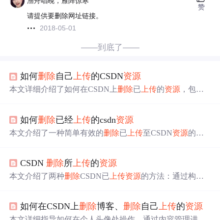
渔舟唱晚，雁阵惊寒
赞
请提供要删除网址链接。
2018-05-01
——到底了——
如何
删除
自己
上传
的CSDN
资源
本文详细介绍了如何在CSDN上
删除
已
上传
的
资源
，包括
找到
资源
上传
编号并利用特定链接进行
删除
的方法，适用
于
想要
更新
资源
或调整下载积分设置的用户。
如何
删除
已经
上传
的csdn
资源
本文介绍了一种简单有效的
删除
已
上传
至CSDN
资源
的方
法。首先尝试自行
删除
，若无法操作，则可通过CSDN客
服发帖请求帮助。文中详细说明了发帖的具体格式及后续
CSDN
删除
所
上传
的
资源
流程。
本文介绍了两种
删除
CSDN已
上传
资源
的方法：通过构造
特定URL链接
删除
和通过Web界面操作
删除
，适用于需要
修改
资源
或调整下载积分的用户，确保
资源
管理更加灵活
如何在CSDN上
删除
博客、
删除
自己
上传
的
资源
高效。
本文详细指导如何在个人头像处操作，通过内容管理进入