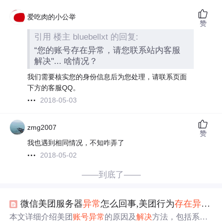
爱吃肉的小公举
赞
引用 楼主 bluebellxt 的回复:
“您的账号存在异常，请您联系站内客服
解决"... 啥情况？
我们需要核实您的身份信息后为您处理，请联系页面
下方的客服QQ。
2018-05-03
zmg2007
赞
我也遇到相同情况，不知咋弄了
2018-05-02
——到底了——
微信美团服务器
异常
怎么回事,美团行为
存在
异常
怎
本文详细介绍美团
账号
异常
的原因及
解决
方法，包括系统