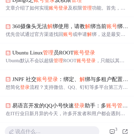
Django之
账号
登录
及权限
管理
文章介绍了如何实现
账号
登录
及权限
管理
功能。首先，
登
录
界面可以通过复制现成代码快速搭建，代码展示了HTM
L和CSS的详细实现。接着，文章提到使用Django框架处理
360摄像头无法
解
绑使用，请教
解
绑当前
账号
绑定问题？
登录
逻辑，包括表单验证和密码加密。
登录
后，系统会根
据用户角色（员工、领导、
管理
员）展示不同的页面和功
优先尝试通过官方渠道找回
账号
或申请
解
绑，这是最安全
能，
管理
员拥有最高权限，员工仅能查看部分数据。权限
和合法的方式。如果无法通过官方
解
决，再考虑硬件方法
管理
通过角色划分实现，确保不同用户的操作范围和数据
或第三方服务。
解
绑后记得妥善保存
账号
信息，以免再次
访问权限得到合理控制。
Ubuntu Linux
管理
员ROOT
账号
登录
发生类似问题。希望如上措施及
解
决方案能够帮到有需要
的你。PS：如若遇到采纳如下方案还是未
解
决的同学，希
Ubuntu默认不会以超级
管理
ROOT
账号
登录
，只能以其他
望不要抱怨&&急躁，毕竟影响因素众多，我写出来也是希
账号
登录
，因此当你在操作系统时，会遇到许多权限的问
望能够尽最大努力帮助到同类似问题的小伙伴，即把你未
题，如不能随意修改删除文件等。 临时ROOT权限： 当你
解
决或者产生新Bug黏贴在评论区，我们大家一起来努
JNPF 社交
账号
登录
：绑定、
解
绑与多租户配置指南
是普通用户
登录
时，可以在终端输入以下命令临时获取RO
力，一起帮你看看，可以不咯。
OT权限 1.sudo su #提示输入当前用户密码，输入即可 2.su
想简化
登录
流程？支持微信、QQ、钉钉等多平台第三方
登
用户名 #退出ROOT权限
管理
员ROOT
账号
登录
1.打开终
录
，还能手动 / 自动绑定
账号
，多租户环境下可灵活适
端输入 sudo vi /usr/sha...
配。本文拆
解
第三方
登录
操作、
账号
绑定
解
绑全流程，帮
易语言开发的QQ小号快速
登录
助手：多
账号
管理
与
你快速落地便捷
登录
方案。
在IT行业日新月异的今天，许多开发者和用户都会遇到需
要频繁切换多个
账号
进行工作的场景。QQ作为中国最广泛
的即时通讯软件，其多
账号
管理
与快速
登录
的需求尤其突
3
说点什么…
出。QQ小号快速
登录
助手应运而生，旨在为用户提供一个