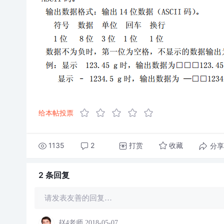
给本帖投票
1135
2
打赏
分享
收藏
2 条
回复
请发表友善的回复…
赵4老师
2018-05-07