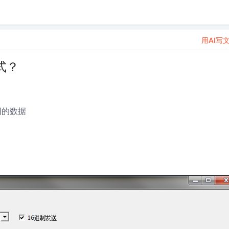
用AI写
式？
回的数据