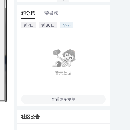
积分榜
荣誉榜
近7日
近30日
至今
暂无数据
查看更多榜单
社区公告