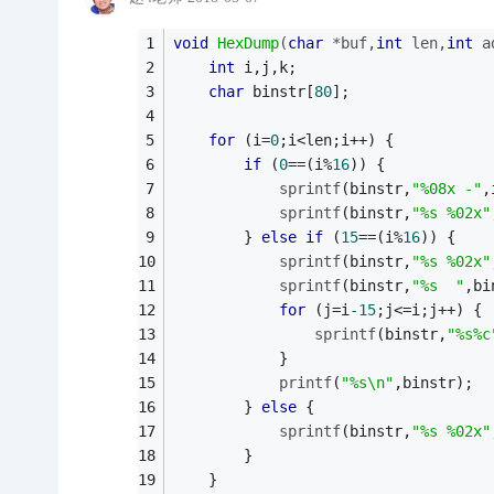
void
HexDump
(
char
 *buf,
int
 len,
int
 a
int
 i,j,k;
char
 binstr[
80
];
for
 (i=
0
;i<len;i++) {
if
 (
0
==(i%
16
)) {
sprintf
(binstr,
"%08x -"
,
sprintf
(binstr,
"%s %02x"
        } 
else
if
 (
15
==(i%
16
)) {
sprintf
(binstr,
"%s %02x"
sprintf
(binstr,
"%s  "
,bi
for
 (j=i
-15
;j<=i;j++) {
sprintf
(binstr,
"%s%c
            }
printf
(
"%s\n"
,binstr);
        } 
else
 {
sprintf
(binstr,
"%s %02x"
        }
    }