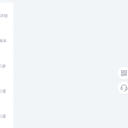
详细
脚本
口参
口通
口通