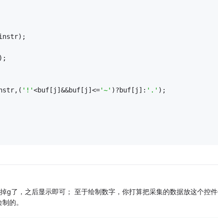
instr);
);
nstr,(
'!'
<buf[j]&&buf[j]<=
'~'
)?buf[j]:
'.'
);
掉g了，之后显示即可； 至于绘制数字，你打算把采集的数据放这个控件
绘制的。