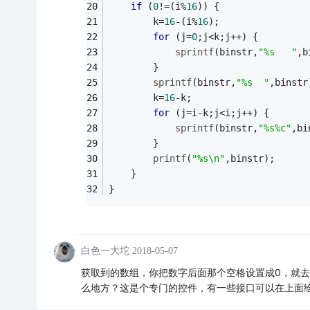
if
 (
0
!=(i%
16
)) {
        k=
16
-(i%
16
);
for
 (j=
0
;j<k;j++) {
sprintf
(binstr,
"%s   "
,b
        }
sprintf
(binstr,
"%s  "
,binstr
        k=
16
-k;
for
 (j=i-k;j<i;j++) {
sprintf
(binstr,
"%s%c"
,bi
        }
printf
(
"%s\n"
,binstr);
    }
}
白色一大坨
2018-05-07
获取到的数组，你把数字后面那个空格设置成0，就去
么地方？这是个专门的控件，有一些接口可以在上面