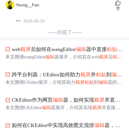
Young__Fan
赞
2018-05-10
——到底了——
web
截屏
后如何在wangEditor
编辑
器中直接
粘贴
使用
本文围绕wangEditor
编辑
器展开，介绍其在web
截屏
后
粘贴
使用的相关内容。包括为其增加
粘贴
Word图片功能，实现
图片自动上传服务器等。还提及该
编辑
器支持多种开发语
跨平台利器：UEditor如何助力
截屏
并
粘贴
到
编辑
器
言、
编辑
器和平台，提供开源代码与免费技术支持，能满
足企业和个人多方面需求。
本文围绕UEditor展开，介绍其助力
截屏
粘贴
到
编辑
器的方
法，包括复制插件目录、引入文件、配置参数等步骤。该
编辑
器支持导入Word、Excel、PDF等多种文档，还能实现
CKEditor作为网页
编辑
器，如何实现
截屏
并直接
粘
Word转图片等功能。产品全平台开源，支持多语言和
编辑
器，提供免费技术支持。
本文围绕CKEditor
编辑
器展开，介绍其实现
截屏
并直接
粘
贴
、导入Word等文件的功能。支持多种前后端开发语言和
框架，适用于多平台。还提供免费源码、授权码生成器及
如何在CKEditor中实现高效图文混排
编辑
器，智能管理
技术支持，能解决用户发文效率低、
编辑
器兼容性差等痛