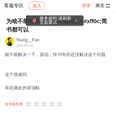
客服专区
登录
频道
加入
帖子详情
社区
客服专区
服务超时,请刷新
为啥不能将截屏粘贴在编辑区&#xff0c;简
页面重试
书都可以
Young__Fan
2018-05-10
能不能解决一下，据说，快10年的还没解决这个问题
这个很难吗
有此痛处的请顶帖
给本帖投票