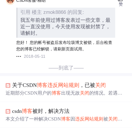
CSDN客服-糊胡
赞
引用 楼主 zmok8866 的回复:
我五年前使用过博客发表过一些文章，最
近一直没使用，今天使用发现被封禁了，
请解封。
您好！ 您的帐号被盗后发布垃圾博文被锁，后台检查
您的博客已经解锁，请刷新页面试用。
2018-05-11
——到底了——
关于CSDN
博客
违反
网站
规则
，已被
关闭
近期部分CSDN用户的
博客
出现无故
关闭
的情况。若遇到
此问题，可通过页面底部的【论坛反馈】进行申诉。热心
版主会尽快回复并解决，帮助受影响用户解锁其
博客
。
csdn
博客
被封，解决方法
本文介绍了一种解决CSDN
博客
因
违反
网站
规则
被
关闭
的
方法。用户可以通过发送包含
博客
名称及注册手机号的邮
件至webmaster@csdn.net来快速解决问题。