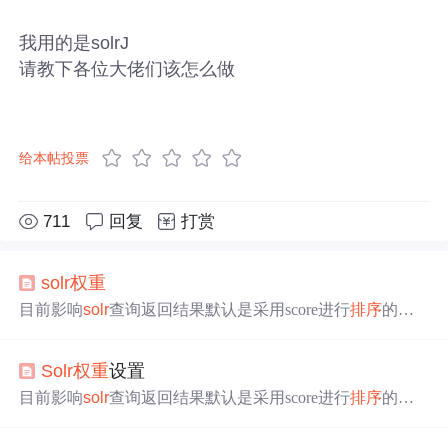
我用的是solrJ
请教下各位大佬们该怎么做
给本帖投票
711
回复
打赏
solr
权重
目前影响
solr
查询返回结果默认是采用score进行
排序
的，
如何影响文章静态score
权重
值，主要有三种方案： 1. 通过
solr
Config.xml进行指定配置 requestHandler name="select" cl
Solr
权重
设置
ass="
solr
.SearchHandler" default="true"> – default values for q
uery paramet
目前影响
solr
查询返回结果默认是采用score进行
排序
的，
如何影响文章静态score
权重
值，主要有三种方案： 1. 通过
solr
Config.xml进行指定配置 <requestHandler name="select"