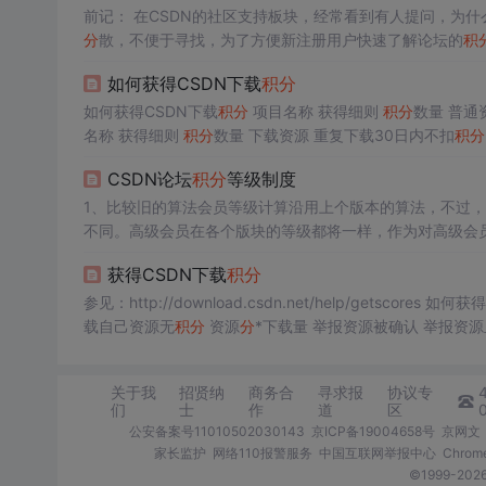
员可以随时修改补充。
前记： 在CSDN的社区支持板块，经常看到有人提问，为什
分
散，不便于寻找，为了方便新注册用户快速了解论坛的
积
CSDN主要有：
理，管理员可以随时修改补充。 CSDN主要有： 1、空间
积
如何获得CSDN下载
积
分
1、空间
作用：用来
积
分
作用：说明该用户在论坛的活跃程度
如何获得CSDN下载
积
分
项目名称 获得细则
积
分
2、专家
名称 获得细则
分
（
分
为技术
积
分
分
和非技术
分
数量 下载资源 重复下载30日内不扣
）
积
分
作用：用来衡量用户的技术水平，以及用户的热心程度。
户要求删除 扣除该资源所获得的
积
分
恶意获...
CSDN论坛
积
分
等级制度
1、比较旧的算法会员等级计算沿用上个版本的算法，不过
不同。高级会员在各个版块的等级都将一样，作为对高级会员
得
分
小于等于100
分
1.2、二级用户 该版得
分
小于等于
500
获得CSDN下载
积
分
参见：http://download.csdn.
载自己资源无
积
分
资源
分
关于我
招贤纳
商务合
寻求报
协议专
们
士
作
道
区
公安备案号11010502030143
京ICP备19004658号
京网文〔
家长监护
网络110报警服务
中国互联网举报中心
Chro
©1999-2