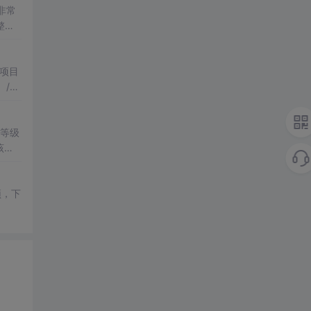
非常
整
分
）
等级
该版
顶，下