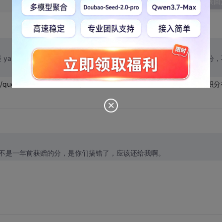
发表回
=引用 4 楼 yanghao1 的回复:] 你们扣我的500分是我至少在前5年前攒下来的分
。
ote] 什么叫“支年”？[/quote] 您好！ 不好意思，打错字了。获赠积分
，不是一年前获赠的分，是你们搞错了，应该还给我啊。