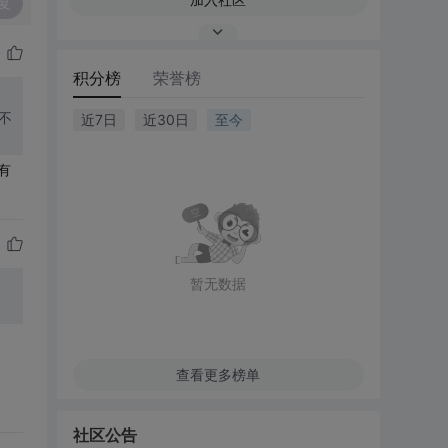
复
积分榜
荣誉榜
，不
近7日
近30日
至今
有
暂无数据
查看更多榜单
社区公告