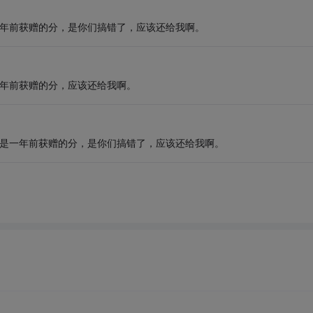
一年前获赠的分，是你们搞错了，应该还给我啊。
一年前获赠的分，应该还给我啊。
不是一年前获赠的分，是你们搞错了，应该还给我啊。
分
却不能下载，此类问题层出不穷，而论坛的各种
积
分
制度说明又非常
分
，也为了减
少
社区支持板块管理员的一些重复性回复，特做了相关整理，