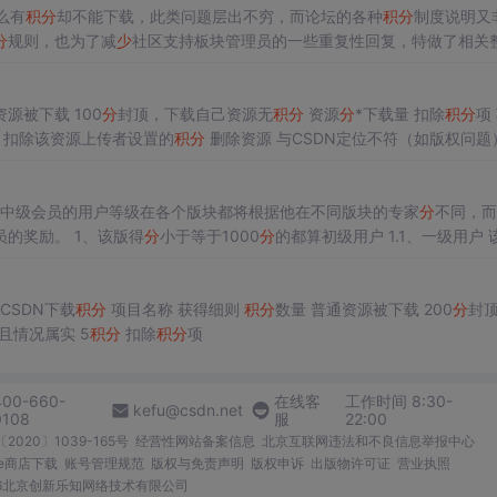
么有
积
分
却不能下载，此类问题层出不穷，而论坛的各种
积
分
制度说明又
分
规则，也为了减
少
社区支持板块管理员的一些重复性回复，特做了相关
分
作用：说明该用户在论坛的活跃程度 2、专家
分
（
分
为技术
分
和非技术
数量 普通资源被下载 100
分
封顶，下载自己资源无
积
分
资源
分
*下载量 扣除
积
分
项 项目
扣除该资源上传者设置的
积
分
删除资源 与CSDN定位不符（如版权问题）/用
，中级会员的用户等级在各个版块都将根据他在不同版块的专家
分
不同，而
的奖励。 1、该版得
分
小于等于1000
分
的都算初级用户 1.1、一级用户 
分
，大于100
分
1.3、三级用户 该版得
分
小于等于1000
分
，大于
500
分
2
net/help/getscores 如何获得CSDN下载
积
分
项目名称 获得细则
积
分
数量 普通资源被下载 200
分
封
*下载量 举报资源被确认 举报资源且情况属实 5
积
分
扣除
积
分
项
400-660-
在线客
工作时间 8:30-
kefu@csdn.net
0108
服
22:00
2020〕1039-165号
经营性网站备案信息
北京互联网违法和不良信息举报中心
me商店下载
账号管理规范
版权与免责声明
版权申诉
出版物许可证
营业执照
026北京创新乐知网络技术有限公司