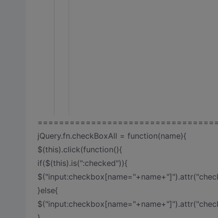
=================================
jQuery.fn.checkBoxAll = function(name){
$(this).click(function(){
if($(this).is(":checked")){
$("input:checkbox[name="+name+"]").attr("check
}else{
$("input:checkbox[name="+name+"]").attr("check
}