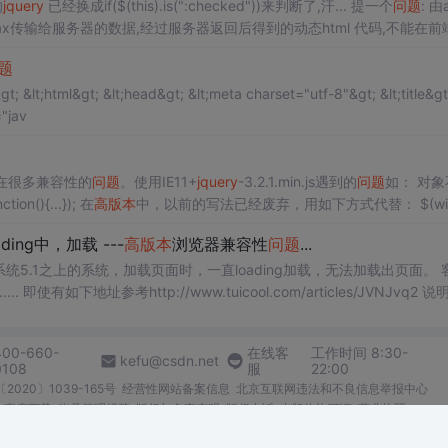
的
jquery
已经换成if($(this).is(":checked"))来判断了,汗... 提一个
问题
: 由
ajax传输给服务器的数据,经过服务器返回后得到的动态html 代码,不能在前
题
&lt;!doctype html&gt; &lt;html&gt; &lt;head&gt; &lt;meta charset="utf-8"&gt; &lt;title&gt
="jav
在很多兼容性的
问题
。使用IE11+
jquery
-3.2.1.min.js遇到的
问题
如： 对象
on(){...}); 在
高
版本
中，以前的写法已经废弃，用如下方式代替： $(wi
ding中，加载 ---
高
版本
浏览器兼容性
问题
...
安卓系统5.1之上的系统，加载页面时，一直loading加载，无法加载出页面。 
......... 即使有如下地址参考http://www.tuicool.com/articles/JVNJvq2 
400-660-
在线客
工作时间 8:30-
kefu@csdn.net
0108
服
22:00
2020〕1039-165号
经营性网站备案信息
北京互联网违法和不良信息举报中心
me商店下载
账号管理规范
版权与免责声明
版权申诉
出版物许可证
营业执照
026北京创新乐知网络技术有限公司