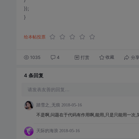
});
}
给本帖投票
1035
4
打赏
分
收藏
4 条
回复
请发表友善的回复…
踏雪之_无痕
2018-05-16
不是啊,问题在于代码有作用啊,能用,只是只能用一次,
天际的海浪
2018-05-16