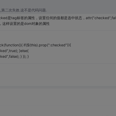
,第二次失效.这不是代码问题.
d是tag标签的属性，设置任何的值都是选中状态，attr("checked",fals
设置，这样设置的是dom对象的属性
k(function(){ if($(this).prop(":checked")){
d",true); }else{
",false); } }); }