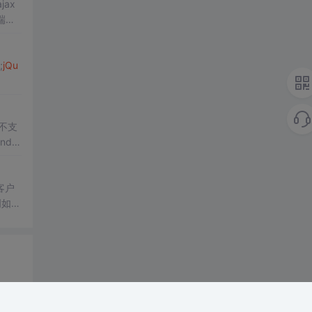
ajax
端直
;
jQu
不支
ndo
客户
说明如下