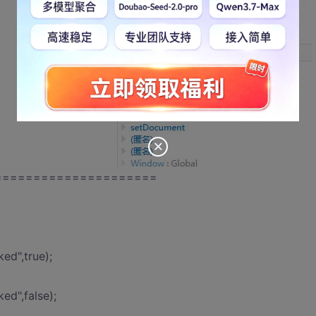
=====================
ed",true);
ed",false);