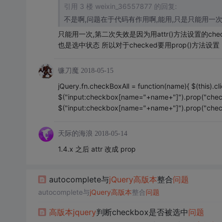
引用 3 楼 weixin_36557877 的回复:
不是啊,问题在于代码有作用啊,能用,只是只能用一次
只能用一次,第二次失效是因为用attr()方法设置的checke
也是选中状态 所以对于checked要用prop()方法
镰刀魔
2018-05-15
jQuery.fn.checkBoxAll = function(name){ $(this).clic
$("input:checkbox[name="+name+"]").prop("checke
$("input:checkbox[name="+name+"]").prop("checked
天际的海浪
2018-05-14
1.4.x 之后 attr 改成 prop
autocomplete与
jQuery
高
版本
整合
问题
autocomplete与
jQuery
高
版本
整合
问题
高
版本
jquery
判断checkbox是否被选中
问题