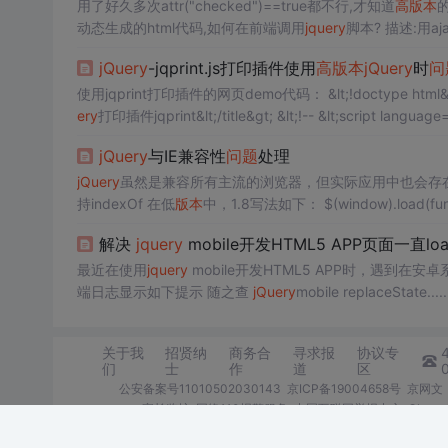
用了好久多次attr("checked")==true都不行,才知道
高
版本
动态生成的html代码,如何在前端调用
jquery
脚本? 描述:用
接调用
jquery
脚本,但是却能调用on
jQuery
-jqprint.js打印插件使用
高
版本
jQuery
时
问
使用jqprint打印插件的网页demo代码： 
ery
打印插件jqprint&lt;/title&gt; &lt;!-- &lt;script language
jQuery
与IE兼容性
问题
处理
jQuery
虽然是兼容所有主流的浏览器，但实际应用中也会存
持indexOf 在低
版本
中，1.8写法如下： $(window).load(functi
w).on('load', function(){ ......
解决
jquery
mobile开发HTML5 APP页面一直loa
最近在使用
jquery
mobile开发HTML5 APP时，遇到在
端日志显示如下提示 随之查
jQuery
mobile replaceState.
高
版本
Chrome上一...
关于我
招贤纳
商务合
寻求报
协议专
们
士
作
道
区
公安备案号11010502030143
京ICP备19004658号
京网文〔
家长监护
网络110报警服务
中国互联网举报中心
Chro
©1999-2