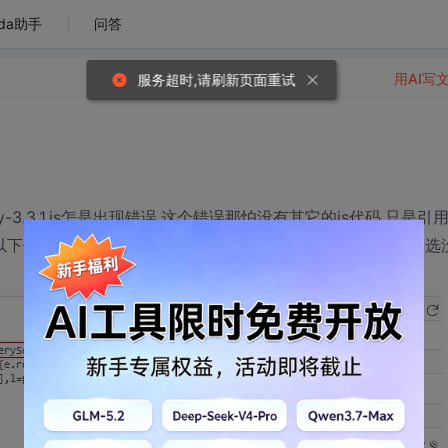
da助手
问答
用AI写
服务超时,请刷新页面重试
y-3.3.1.js怎是出现错误,这个错误那怕没有其它的js代码,只是引
常,而且在以下代码全选checkbox时,第一次有作用,测试发现点第二次全选