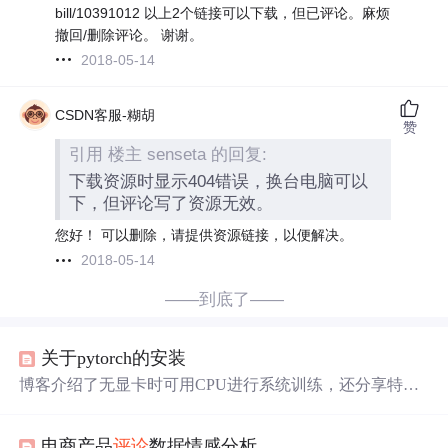
bill/10391012 以上2个链接可以下载，但已评论。麻烦
撤回/删除评论。 谢谢。
2018-05-14
CSDN客服-糊胡
赞
引用 楼主 senseta 的回复:
下载资源时显示404错误，换台电脑可以
下，但评论写了资源无效。
您好！ 可以删除，请提供资源链接，以便解决。
2018-05-14
——到底了——
关于pytorch的安装
博客介绍了无显卡时可用CPU进行系统训练，还分享特定
CUDA版本（11.1）下安装PyTorch的过程。作者使用命令
安装遇
错
，自行
下载
whl文件安装仍出
错
，原因是Python版
电商产品
评论
数据情感分析
本不匹配，建议更改Python环境而非
修改
文件名，还表示