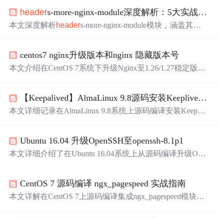
header
s-more-nginx-module深度解析：5大实战场景解锁Nginx头管理进阶架构
本文深度解析
header
s-more-nginx-module模块，涵盖其突
破传统Nginx头管理限制的能力，包括精细条件控制、模式
匹配清除、请求/响应头动态设置等。重点阐述五大实战场
centos7 nginx升级版本和nginx 隐藏版本号
景：企业安全加固、微服务API网关路由、CDN缓存优
化、A/B测试头控制、请求头标准化转换，并涉及OpenRes
本文介绍在CentOS 7系统下升级Nginx至1.26/1.27稳定版或
ty/K8s Ingress集成、性能优化及常见问题（如Connection头
主线版的三种方法：YUM官方源平滑升级、RPM包升级及
清除失败、变量解析异常）的根因与解法。
源码编译升级；重点解决安全审计中常见的HTTP服务器版
【Keepalived】AlmaLinux 9.8源码安装Keeplived-2.4.0
本信息泄漏问题，通过
header
s-more-nginx-module模块配
合server_tokens off、more_clear_
header
s和more_set_
header
本文详细记录在AlmaLinux 9.8系统上源码编译安装Keepali
s指令实现Nginx版本号与Server头的隐藏或伪装，提升Web
ved 2.4.0的过程，重点解决因依赖缺失（如gcc、openssl-de
服务安全性。
vel、libnl3-devel）导致的编译失败问题，验证其在新内核
Ubuntu 16.04 升级OpenSSH至openssh-8.1p1
环境下的兼容性，适用于负载均衡与VIP高可用场景。
本文详细介绍了在Ubuntu 16.04系统上从源码编译升级Ope
nSSH至8.1p1版本的完整流程，包括依赖库（如libssl-dev、
libpam0g-dev）安装、OpenSSL 1.1.1d同步升级、configure
CentOS 7 源码编译 ngx_pagespeed 实战指南
参数指定openssl路径、编译错误排查（如libcrypto缺失、头
文件与库不匹配）、systemd服务类型修改（Type=simple）
本文详解在CentOS 7上源码编译集成ngx_pagespeed模块的
以解决sshd重启超时问题，以及最终版本验证。内容聚焦
完整流程，涵盖必须静态编译Nginx的原因、Pagespeed与N
于安全协议栈升级实践。
ginx版本黄金配对（推荐Nginx 1.20.2 + pagespeed 1.13.35.