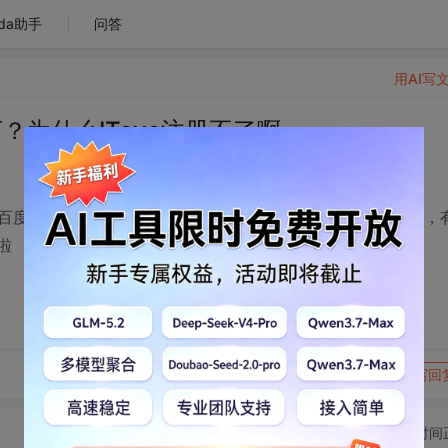
da助手
问答
用AI写
？为什么ITeye注册不了啊
索“600个JavaScript经典实例（内含源码）”就可以了，
啦
转发到动态
举报
享
写回
切换为时间