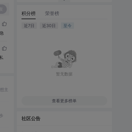
复
积分榜
荣誉榜
近7日
近30日
至今
很急
，私
暂无数据
理想主
查看更多榜单
步
社区公告