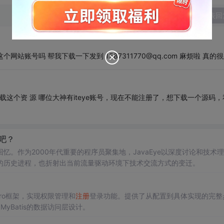
发表回
294 有大佬有这个网站账号吗 帮我下载一下发到 1587311770@qq.com 麻烦啦 真的
2201027 帮忙下载这个资 源 哪位大神有iteye账号，现在不能注册了，想下载一个源码
吧？
回忆。作为2000年代重要的程序员聚集地，JavaEye以深度讨论和技术
的历史进程，也折射出当前流量驱动环境下技术交流方式的变迁。
hiro框架，实现权限管理和
注册
登录功能。提供了从配置到具体实现的完整
yBatis的数据访问层设计。