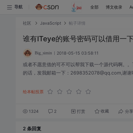
全部
博文收录
A
导航
社区
JavaScript
帖子详情
谁有ITeye的账号密码可以借用一下
2018-05-15 03:58:11
Big_simin
或者不愿意借的可不可以帮我下载一个源代码啊。。百度搜
的话，发我邮箱一下：2698352078@qq.com,谢谢
给本帖投票
1324
2
打赏
分
收藏
2 条
回复