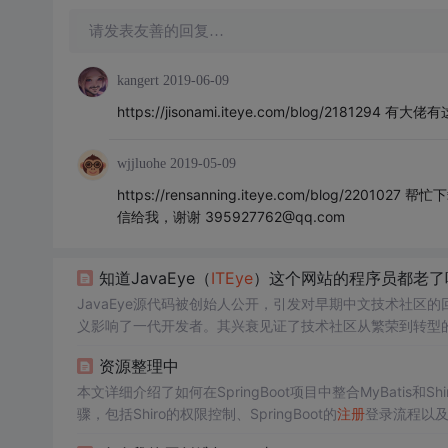
请发表友善的回复…
kangert
2019-06-09
https://jisonami.iteye.com/blog/2181
wjjluohe
2019-05-09
https://rensanning.iteye.com/blog/
信给我，谢谢 395927762@qq.com
知道JavaEye（
ITEye
）这个网站的程序员都老了
JavaEye源代码被创始人公开，引发对早期中文技术社区的
义影响了一代开发者。其兴衰见证了技术社区从繁荣到转型
资源整理中
本文详细介绍了如何在SpringBoot项目中整合MyBatis和S
骤，包括Shiro的权限控制、SpringBoot的
注册
登录流程以及M