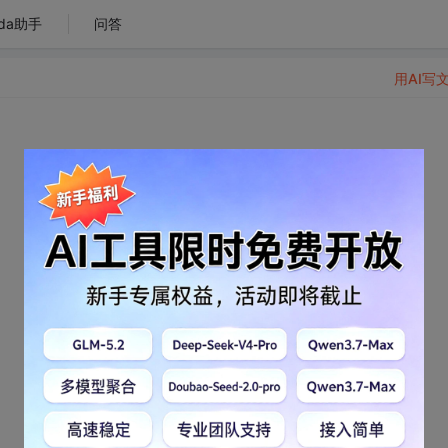
da助手
问答
用AI写