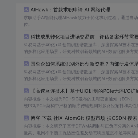
AIHawk：首款求职申请 AI 网络代理
求职助手AI智能代理AIHawk致力于简化求职过程，通过
位。
科技成果转化项目进场交易前，评估备案环节需要准
科易网基于40亿+科创知识图谱数据库，深度探索AI技术
的多样化应用场景，研究科技创新领域的AI+数智化解决方
国央企如何系统识别外部创新资源？内部研发体系
科易网基于40亿+科创知识图谱数据库，深度探索AI技术
的多样化应用场景，研究科技创新领域的AI+数智化解决方
【高速互连技术】基于UIO机制的PCIe无序I
内容概要：本文档为PCI-SIG发布的工程变更通知（ECN），介绍
统PCI/PCIe架构中严格的顺序传输规则对多路径拓扑和高性
规则，允许请求方（Requester）自主管理数据顺序，支
O
内容概要：本文研究了基于DPWMA调制与正负序分离的A
量高、电网不平衡工况适应性差及动态响应速度不足等问题。