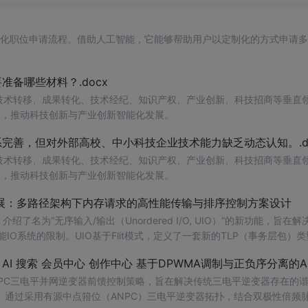
自动化职位申请流程。借助人工智能，它能够帮助用户以定制化的方式申请
备哪些材料？.docx
在技术转移、成果转化、技术经纪、知识产权、产业创新、科技招商等垂直
案，推动科技创新与产业创新智能化发展。
完善，但对外部高校、中小科技企业技术能力缺乏动态认知。.do
在技术转移、成果转化、技术经纪、知识产权、产业创新、科技招商等垂直
案，推动科技创新与产业创新智能化发展。
/O扩展：多路径架构下内存请求的高性能传输与排序控制方案设计
了名为“无序输入/输出（Unordered I/O, UIO）”的新功能，旨在解
能IO系统的限制。UIO基于Flit模式，定义了一套新的TLP（事务层包）
持多路径路由、提升系统效率并兼容现有生产者-消费者模型。文档详细说明了
NPC三电平并网逆变器前馈控制策略，旨在解决传统三电平逆变器存在的
通过采用有源中点箝位（ANPC）三电平逆变器拓扑，结合双极性倍频