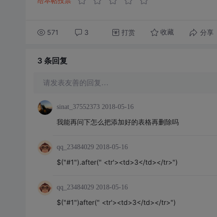
给本帖投票
571
3
打赏
分享
收藏
3 条
回复
请发表友善的回复…
sinat_37552373
2018-05-16
我能再问下怎么把添加好的表格再删除吗
qq_23484029
2018-05-16
$("#1").after(" <tr'><td>3</td></tr>")
qq_23484029
2018-05-16
$("#1")after(" <tr'><td>3</td></tr>")