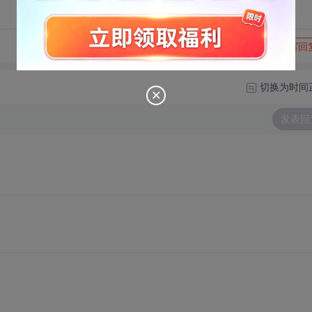
转发到动态
举报
写回
切换为时间
发表回