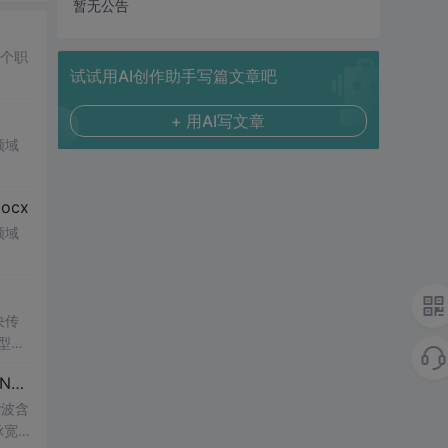
暂无公告
多个职
试试用AI创作助手写篇文章吧
+ 用AI写文章
领域
cx
领域
决传
类型和
UI
博客 下载 社区 AtomGit 模型市场 搜CSDN 搜索 AI 搜索 会员中心 创作中心 基于DPWMA调制与正负序分离的ANPC三电平并网逆变器前馈控制策略研究（Simulink仿真实现）
谐波含
脉宽