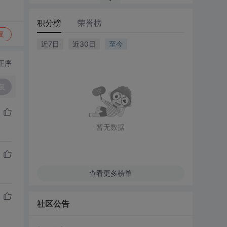
积分榜
荣誉榜
复
近7日
近30日
至今
正序
复
暂无数据
查看更多榜单
社区公告