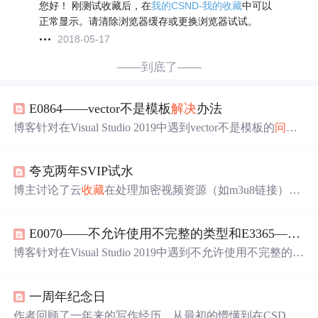
您好！ 刚测试收藏后，在
我的CSND-我的收藏
中可以
正常显示。请清除浏览器缓存或更换浏览器试试。
2018-05-17
——到底了——
E0864——vector不是模板
解决
办法
博客针对在Visual Studio 2019中遇到vector不是模板的
问题
，还欢迎读者
，给出
解决
办法，即需在头文件加入#include
指正错误，并
得到
与点赞。
希望
收藏
夸克两年SVIP试水
博主讨论了云
收藏
在处理加密视频资源（如m3u8链接）时
遇到的
问题
，指出其相比电脑版IDM的不足。IDM可能通
过代理发送请求的方式避免了这个
问题
。提出了
解决
方
E0070——不允许使用不完整的类型和E3365——不允许使用不完整的类类型
案，即上传已获取的M3U8文件，因为其内部的TS文件链
接通常不加密，从而
解决
收藏
失败的困扰。同时，博主对
博客针对在Visual Studio 2019中遇到不允许使用不完整的类
私有盘的使用体验表达了不满，
希望
能有更佳的本地文件
型及类类型的
问题
，给出
解决
办法，即在头文件中加入#in
管理
解决
方案。
，还表示欢迎指正错误，
得到
与点赞。
clude
希望
收藏
一周年纪念日
作者回顾了一年来的写作经历，从最初的懵懂到在CSDN