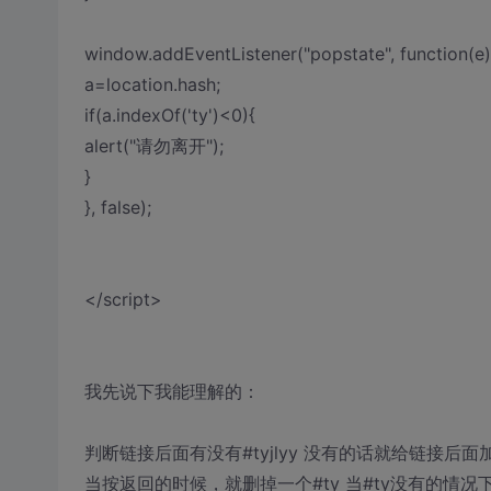
window.addEventListener("popstate", function(e)
a=location.hash;
if(a.indexOf('ty')<0){
alert("请勿离开");
}
}, false);
</script>
我先说下我能理解的：
判断链接后面有没有#tyjlyy 没有的话就给链接后面加
当按返回的时候，就删掉一个#ty 当#ty没有的情况