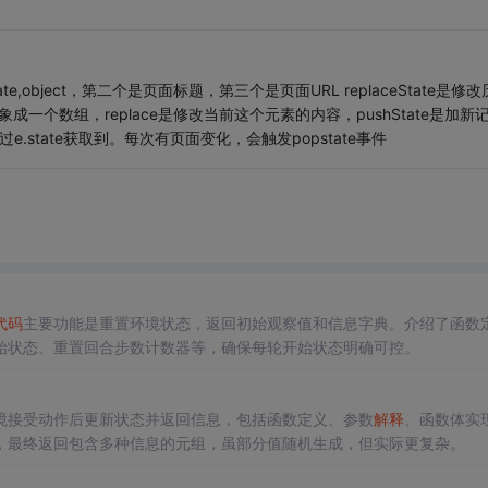
state,object，第二个是页面标题，第三个是页面URL replaceState是修
ry想象成一个数组，replace是修改当前这个元素的内容，pushState是加新
过e.state获取到。每次有页面变化，会触发popstate事件
代码
主要功能是重置环境状态，返回初始观察值和信息字典。介绍了函数
始状态、重置回合步数计数器等，确保每轮开始状态明确可控。
境接受动作后更新状态并返回信息，包括函数定义、参数
解释
、函数体实
，最终返回包含多种信息的元组，虽部分值随机生成，但实际更复杂。