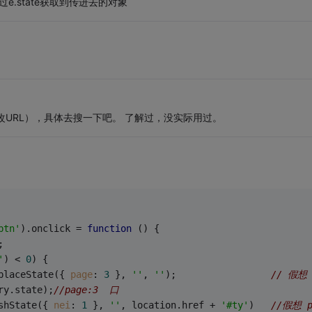
e.state获取到传进去的对象
会修改URL），具体去搜一下吧。 了解过，没实际用过。
btn'
).onclick = 
function
 (
) 
{
;
'
) < 
0
) {
placeState({ 
page
: 
3
 }, 
''
, 
''
);                 
// 假想 
ry.state);
//page:3  口
shState({ 
nei
: 
1
 }, 
''
, location.href + 
'#ty'
)   
//假想 p