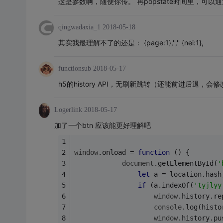
这是参数啊，随便你传。 再popstate时间里，可以通过
qingwadaxia_1
2018-05-18
其实我最理解不了的还是： {page:1},'','' {nei:1},
functionsub
2018-05-17
h5的history API，无刷新跳转（还能前进后退，
Logerlink
2018-05-17
加了一个btn 应该能更好理解吧
window
.onload = 
function
 (
) 
{
document
.getElementById(
'
let
 a = location.hash
if
 (a.indexOf(
'tyjlyy
window
.history.re
console
.log(histo
window
.history.pu