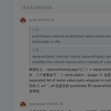
请发表友善的回复…
pavee
2018-05-18
引用
pushState() method pushState() takes three parame
(optionally) a URL.
引用
replaceState() method history.replaceState() ope
modifies the current history entry instead of cre
根据定义，replaceState({page:1},'','') -> replaceState( 
此，三个参数如下： 1. state object：{page: 1}. 这是JavaScr
separated list of name-value pairs wrapped in 
空的 3. url: '', url 也是空的 pushState 
有帮助。
functionsub
2018-05-18