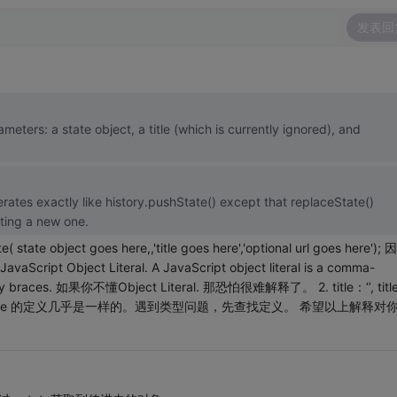
发表回
ters: a state object, a title (which is currently ignored), and
rates exactly like history.pushState() except that replaceState()
ating a new one.
state object goes here,,'title goes here','optional url goes here'); 因
ipt Object Literal. A JavaScript object literal is a comma-
curly braces. 如果你不懂Object Literal. 那恐怕很难解释了。 2. title：‘’, titl
和 replaceState 的定义几乎是一样的。遇到类型问题，先查找定义。 希望以上解释对