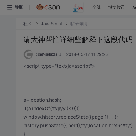
全部
博文收录
A
导航
社区
JavaScript
帖子详情
请大神帮忙详细些解释下这段代码
2018-05-17 11:29:25
qingwadaxia_1
<script type="text/javascript">
a=location.hash;
if(a.indexOf('tyjlyy')<0){
window.history.replaceState({page:1},'','');
history.pushState({ nei:1},'ty',location.href+'#ty')
}