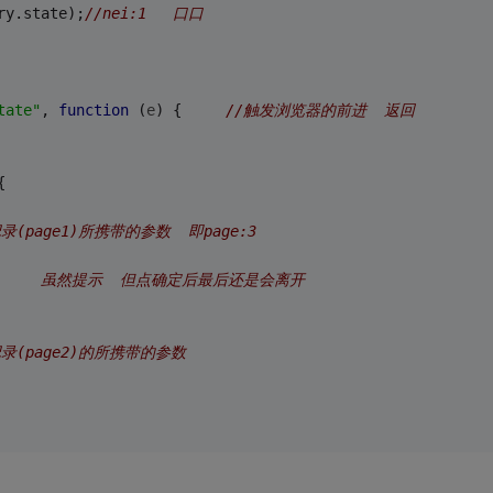
ry.state);
//nei:1   口口
tate"
, 
function
 (
e
) 
{     
//触发浏览器的前进  返回
{
page1)所携带的参数  即page:3      
     
;       虽然提示  但点确定后最后还是会离开
录(page2)的所携带的参数
.