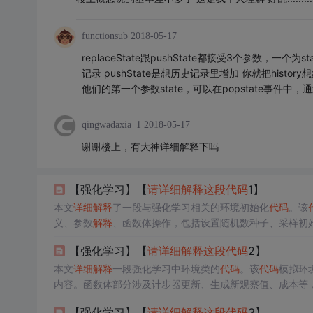
functionsub
2018-05-17
replaceState跟pushState都接受3个参数，一个为
记录 pushState是想历史记录里增加 你就把histo
他们的第一个参数state，可以在popstate事件中，通
qingwadaxia_1
2018-05-17
谢谢楼上，有大神详细解释下吗
【强化学习】【
请
详细
解释
这段
代码
1】
本文
详细
解释
了一段与强化学习相关的环境初始化
代码
。该
义、参数
解释
、函数体操作，包括设置随机数种子、采样初
【强化学习】【
请
详细
解释
这段
代码
2】
本文
详细
解释
一段强化学习中环境类的
代码
。该
代码
模拟环
内容。函数体部分涉及计步器更新、生成新观察值、成本等
【强化学习】【
请
详细
解释
这段
代码
3】