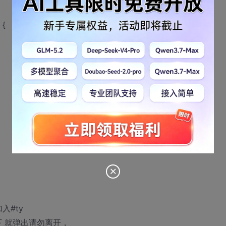
 {
入#ty
下 就弹出请勿离开，