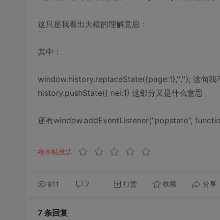
这只是我看出大概的理解意思：
其中：
window.history.replaceState({page:1},'','
history.pushState({ nei:1} 这部分又是什么意思
还有window.addEventListener("popstate", func
给本帖投票
811
7
打赏
分享
收藏
7 条
回复