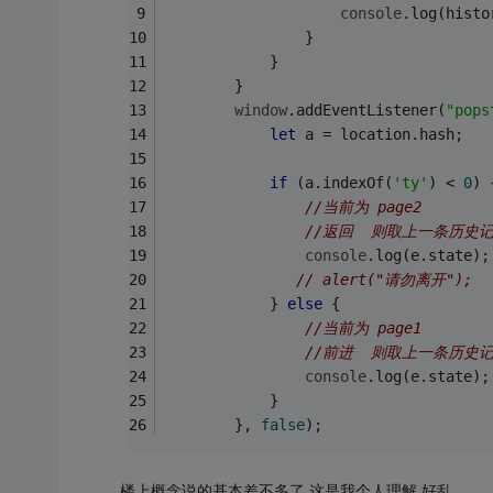
console
.log(histo
                }
            }
        }
window
.addEventListener(
"pops
let
 a = location.hash;
if
 (a.indexOf(
'ty'
) < 
0
) 
//当前为 page2
//返回  则取上一条历史记录(
console
.log(e.state);
// alert("请勿离开")
            } 
else
 {
//当前为 page1
//前进  则取上一条历史记
console
.log(e.state);
            }
        }, 
false
);
楼上概念说的基本差不多了 这是我个人理解 好乱........