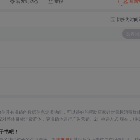
转发到动态
举报
写回
切换为时间
发表回
机微信具有准确的数据信息定项功能，可以很好的帮助店家针对目标消费群
对整体目标消费群体，更准确地进行广告营销。2）挑选方式 现在，根
广的总体目标不同，选择合适的广告方式，如图形设计或广告视频。微信
子书吧！
合适的营销推广设置。二、微信发
朋友
圈
广告的优势1）广告商也可以在
录了我们成长的点点滴滴。发
朋友
圈
从某种意义上来讲是在记录生活，感