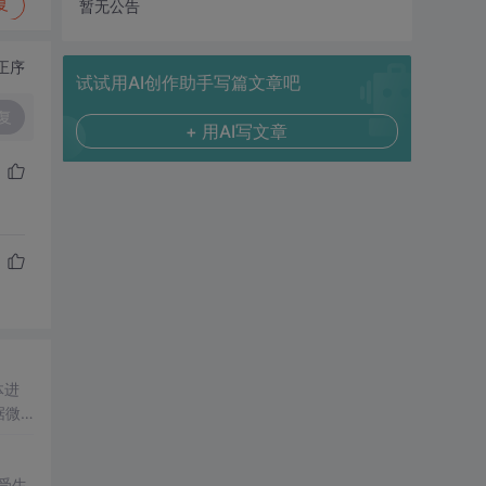
复
暂无公告
正序
试试用AI创作助手写篇文章吧
复
+ 用AI写文章
体进
据微
广告
特定范
受生