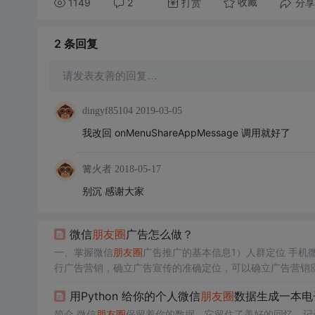
1149
2
打赏
分享
收藏
2 条
回复
请发表友善的回复…
dingyf85104
2019-03-05
我改回 onMenuShareAppMessage 调用就好了
篝火者
2018-05-17
别沉 感谢大家
微信
朋友
圈
广告怎么做？
一、掌握微信
朋友
圈
广告推广的基本信息1）人群定位 手
行广告营销，确立广告宣传的准确定位，可以确立广告营销应
信发送的
朋友
圈
广告可以实现品牌宣传和推广。根据营销推
用Python 给你的个人微信
朋友
圈
数据生成一本电
推广系统将根据不同类型的广告商营销推广目的，强烈推荐
围内进行广告营销 对于定向
简介 微信
朋友
圈
保留着你的数据，它留住了美好的回忆，记