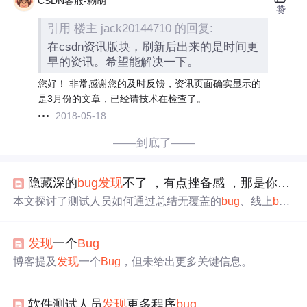
CSDN客服-糊胡
赞
引用 楼主 jack20144710 的回复:
在csdn资讯版块，刷新后出来的是时间更
早的资讯。希望能解决一下。
您好！ 非常感谢您的及时反馈，资讯页面确实显示的
是3月份的文章，已经请技术在检查了。
2018-05-18
——到底了——
隐藏深的
bug
发现
不了 ，有点挫备感 ，那是你没有进行
本文探讨了测试人员如何通过总结无覆盖的
bug
、线上
bug
和后期
发现
的
bug
，提炼出新的测试方法，形成自己的方
法库，从而实现
bug
发现
与测试方法的正向循环，提升测
发现
一个
Bug
试质量和效率。
博客提及
发现
一个
Bug
，但未给出更多关键信息。
软件测试人员
发现
更多程序
bug