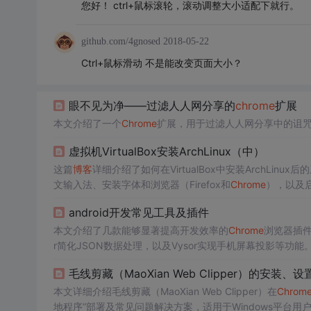
您好！ ctrl+鼠标滚轮，滚动调整大小适配下就行。
github.com/4gnosed
2018-05-22
Ctrl+鼠标滑动 不是能改变页面大小？
眼不见为净——过滤人人网分享的
chrome
扩展
本文介绍了一个
Chrome
扩展，用于过滤人人网分享中的诅咒
虚拟机VirtualBox安装ArchLinux（中）
这篇
博客
详细介绍了如何在VirtualBox中安装ArchLi
文输入法、安装字体和浏览器（Firefox和
Chrome
），以及启用
步骤。
android开发常见工具及插件
本文介绍了几款能够显著提高开发效率的
Chrome
浏览器插件，
r简化JSON数据处理，以及Vysor实现手机屏幕投影等功能
毛线剪藏（MaoXian Web Clipper）的安装、
本文详细介绍毛线剪藏（MaoXian Web Clipper）在
Chrom
地程序”部署及常见问题解决方案，适用于Windows平台用户