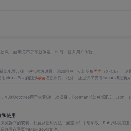
信息，如‘看见不分享就倒霉一年’等，提升用户体验。
nux后的系统配置步骤，包括网络设置、添加用户、安装图形
界面
（XFCE）、设
VirtualBox的图形
界面
增强插件。此外，还提供了安装Yaourt和更新
包括Octotree用于查看GitHub项目，Postman辅助API测试，Json Han
。
设置和使用
e
浏览器下的安装、配置及使用方法，涵盖插件手动加载、Ruby环境搭建
高效保存网页为Markdown文件。