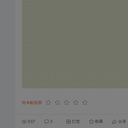
给本帖投票
937
3
打赏
分享
收藏