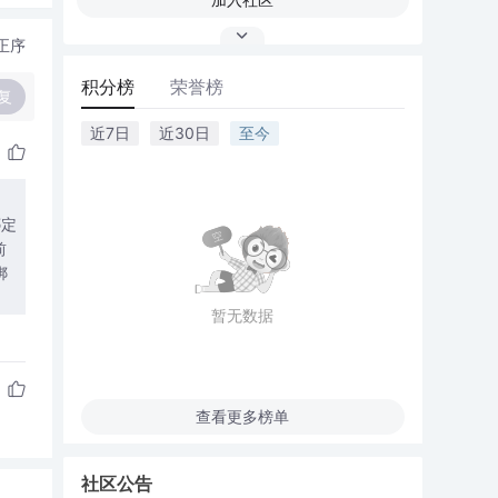
正序
积分榜
荣誉榜
复
近7日
近30日
至今
绑定
绑
暂无数据
查看更多榜单
社区公告