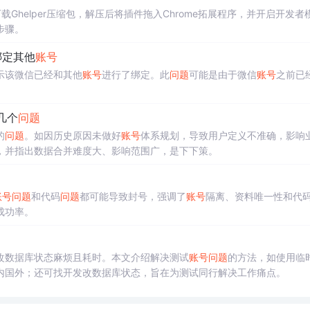
载Ghelper压缩包，解压后将插件拖入Chrome拓展程序，并开启开发者
步骤。
绑定其他
账号
示该微信已经和其他
账号
进行了绑定。此
问题
可能是由于微信
账号
之前已
几个
问题
的
问题
。如因历史原因未做好
账号
体系规划，导致用户定义不准确，影响
，并指出数据合并难度大、影响范围广，是下下策。
？
账号
问题
和代码
问题
都可能导致封号，强调了
账号
隔离、资料唯一性和代
成功率。
改数据库状态麻烦且耗时。本文介绍解决测试
账号
问题
的方法，如使用临
内国外；还可找开发改数据库状态，旨在为测试同行解决工作痛点。