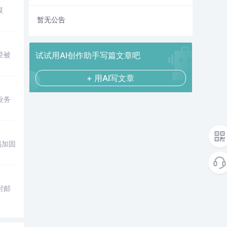
模
暂无公告
经被
试试用AI创作助手写篇文章吧
+ 用AI写文章
业务
码加固
时邮