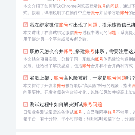
本文介绍了如何解决Chrome浏览器登录
账号
的
问题
，通过下
式。接着，详细说明了在插件中注册
账号
并登录谷歌
账号
的
我在绑定微信
账号
时出现了
问题
，提示该微信已
本文讲述了在尝试绑定微信
账号
过程中遇到的
问题
：系统提
用于绑定另一个平台或服务所导致。
职教云怎么合并
账号
_搭建
账号
体系，需要注意这
本文结合项目实践，分析了同一系统内
账号
体系建设常遇到
发展。还给出了解决思路，包括
账号
合并和不合并两种方式
谷歌上架，
账号
高风险被封，一定是
账号
问题
吗
本文探讨了开发者
账号
被谷歌以“高风险”封号的现象，指出
的重要性。开发者需关注政策变化，以降低风险并提高上架
测试过程中如何解决测试
账号
问题
日常业务测试常需准备测试
账号
，自己和同事
账号
不够用，
箱平台，有十分钟、半小时邮箱；利用临时短信平台，分国