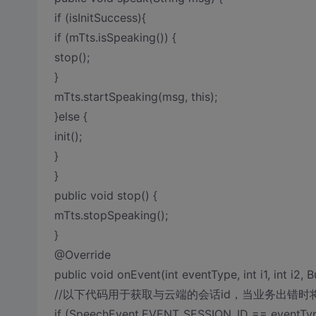
if (isInitSuccess){
if (mTts.isSpeaking()) {
stop();
}
mTts.startSpeaking(msg, this);
}else {
init();
}
}
public void stop() {
mTts.stopSpeaking();
}
@Override
public void onEvent(int eventType, int i1, int i2, 
//以下代码用于获取与云端的会话id，当业务出错
if (SpeechEvent.EVENT_SESSION_ID == eventTyp