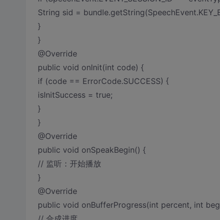
String sid = bundle.getString(SpeechEvent.KEY
}
}
@Override
public void onInit(int code) {
if (code == ErrorCode.SUCCESS) {
isInitSuccess = true;
}
}
@Override
public void onSpeakBegin() {
// 监听：开始播放
}
@Override
public void onBufferProgress(int percent, int begi
// 合成进度