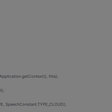
plication.getContext(), this);
);
PE, SpeechConstant.TYPE_CLOUD);