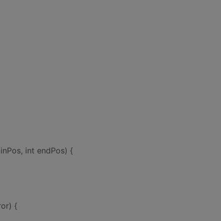
inPos, int endPos) {
or) {