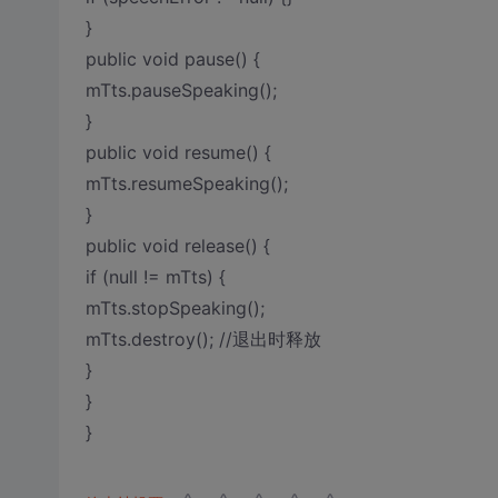
}
public void pause() {
mTts.pauseSpeaking();
}
public void resume() {
mTts.resumeSpeaking();
}
public void release() {
if (null != mTts) {
mTts.stopSpeaking();
mTts.destroy(); //退出时释放
}
}
}