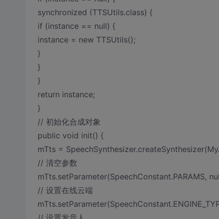
synchronized (TTSUtils.class) {
if (instance == null) {
instance = new TTSUtils();
}
}
}
return instance;
}
// 初始化合成对象
public void init() {
mTts = SpeechSynthesizer.createSynthesizer(MyAp
// 清空参数
mTts.setParameter(SpeechConstant.PARAMS, null
// 设置在线云端
mTts.setParameter(SpeechConstant.ENGINE_TY
// 设置发音人