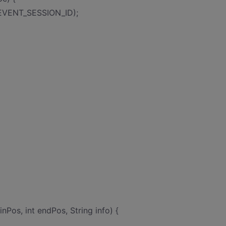
_EVENT_SESSION_ID);
nPos, int endPos, String info) {