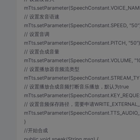
mTts.setParameter(SpeechConstant.VOICE_NAME,
// 设置发音语速
mTts.setParameter(SpeechConstant.SPEED, "50")
// 设置音调
mTts.setParameter(SpeechConstant.PITCH, "50")
// 设置合成音量
mTts.setParameter(SpeechConstant.VOLUME, "10
// 设置播放器音频流类型
mTts.setParameter(SpeechConstant.STREAM_TYP
// 设置播放合成音频打断音乐播放，默认为true
mTts.setParameter(SpeechConstant.KEY_REQUES
// 设置音频保存路径，需要申请WRITE_EXTERN
mTts.setParameter(SpeechConstant.TTS_AUDIO_PA
}
//开始合成
public void speak(String msg) {