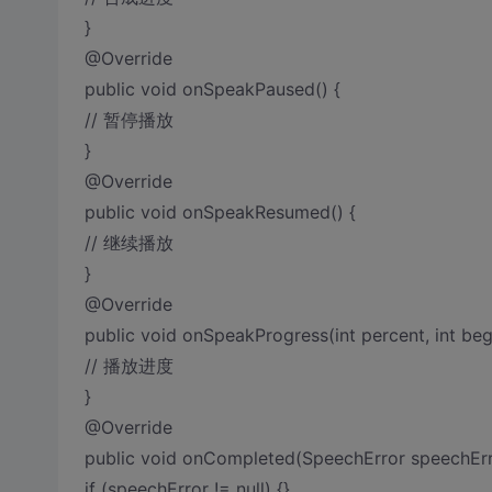
}
@Override
public void onSpeakPaused() {
// 暂停播放
}
@Override
public void onSpeakResumed() {
// 继续播放
}
@Override
public void onSpeakProgress(int percent, int beg
// 播放进度
}
@Override
public void onCompleted(SpeechError speechErr
if (speechError != null) {}