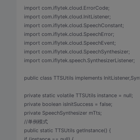
import com.iflytek.cloud.ErrorCode;
import com.iflytek.cloud.InitListener;
import com.iflytek.cloud.SpeechConstant;
import com.iflytek.cloud.SpeechError;
import com.iflytek.cloud.SpeechEvent;
import com.iflytek.cloud.SpeechSynthesizer;
import com.iflytek.speech.SynthesizerListener;
public class TTSUtils implements InitListener,Syn
private static volatile TTSUtils instance = null;
private boolean isInitSuccess = false;
private SpeechSynthesizer mTts;
//单例模式
public static TTSUtils getInstance() {
if (instance == null) {