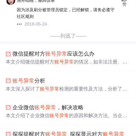
渔舟唱晚，雁阵惊寒
赞
因为涉及刷分被管理员锁定，已经解锁，请务必遵守
社区规则
2018-05-24
——到底了——
微信提醒对方
账号
异常
应该怎么办
本文介绍微信提醒对方
账号
异常
的情况，如非法注册、频
繁切换
账号
等行为会被界定为操作
异常
。还提及微信出现
登录
异常
的其他原因，包括网速问题、软件出错等，并给
账号
异常
分析
出相应解决办法。
本文深入探讨了
账号
异常
检测的重要性及方法，分析了
账
号
被盗的危害，介绍了如何利用统计规律和机器学习建立
数据模型，对
账号
行为进行建模、特征画像和关联分析，
企业微信
账号
异常
，解决攻略
以识别
异常
活动。
本文介绍了企业微信
账号
异常
的原因和解决方法。当企业
微信
账号
出现添加失败、状态
异常
等问题时，可能与客户
个人微信限制、企业微信自身限制或绑定微信限制有关。
探探提醒对方
账号
异常
_探探显示对方
账号
异常
解决方案包括等待自动恢复、避免违规行为、提高
账号
权