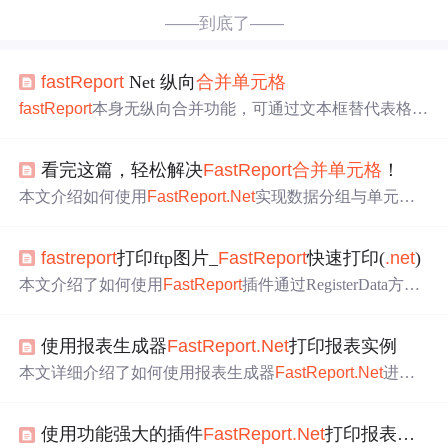
——到底了——
fast
Report
Net 纵向
合并单元格
fast
Report
本身无纵向合并功能，可通过文本框替代表格实
现。将文本框的Duplicates属性设为Merge，具体步骤为：
在要纵向合并的列上设列宽为0，添加文本框并设置边框后
看完这篇，轻松解决
Fast
Report
合并单元格
！
拖拽到目标列位置，设置Duplicates属性为Merge，再设置V
ertAlign为Center。
本文介绍如何使用
Fast
Report
.Net
实现数据分组与单元格
合并功能，包括模板制作、数据源配置及前后端实现细
节。
fast
report
打印ftp图片_
Fast
Report
快速打印(
.net
)
本文介绍了如何使用
Fast
Report
插件通过RegisterData方法
注册DataSet对象，以实现从FTP获取图片并进行打印的详
细步骤。内容包括创建
Fast
Report
模板、编辑数据源、设
使用报表生成器
Fast
Report
.Net
打印报表实例
置Table控件、编写后台代码以及测试打印效果。
本文详细介绍了如何使用报表生成器
Fast
Report
.Net
进行
报表制作，包括新建模板、注册数据源、编辑模板、添加T
able控件、编写后台代码以及测试打印效果的步骤。
Fast
R
使用功能强大的插件
Fast
Report
.Net
打印报表实例
eport
.Net
是一个适用于多种
.NET
平台的报表解决方案，支