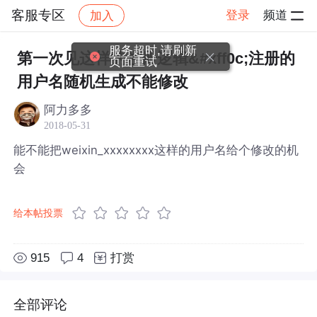
客服专区
登录
频道
加入
帖子详情
社区
客服专区
服务超时,请刷新
第一次见这样的注册逻辑&#xff0c;注册的
页面重试
用户名随机生成不能修改
阿力多多
2018-05-31
能不能把weixin_xxxxxxxx这样的用户名给个修改的机
会
给本帖投票
915
4
打赏
全部评论