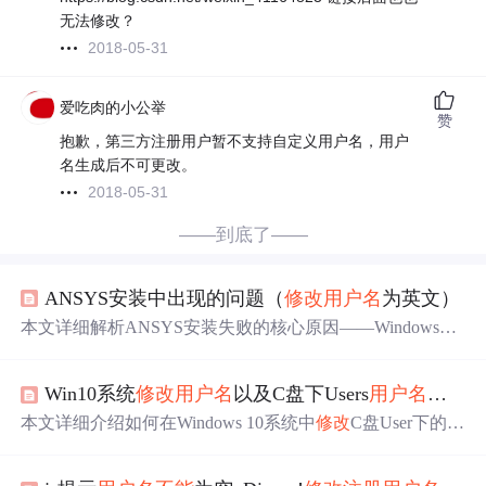
无法修改？
2018-05-31
爱吃肉的小公举
赞
抱歉，第三方注册用户暂不支持自定义用户名，用户
名生成后不可更改。
2018-05-31
——到底了——
ANSYS安装中出现的问题（
修改
用户名
为英文）
本文详细解析ANSYS安装失败的核心原因——Windows系
统
用户名
含中文字符，指出控制面板、用户文件夹和
注册
表三处
用户名
必须统一为英文。重点说明如何通过启用超
Win10系统
修改
用户名
以及C盘下Users
用户名
实操
级管理员账户重命名用户文件夹、
修改
注册
表ProfileList
项，并彻底清理残留文件、
注册
表项与环境变量，实现AN
本文详细介绍如何在Windows 10系统中
修改
C盘User下的
用
SYS正确安装。
户名
，包括
注册
表的
修改
及用户文件夹名称的更新，并提
供了注意事项及错误解决办法。