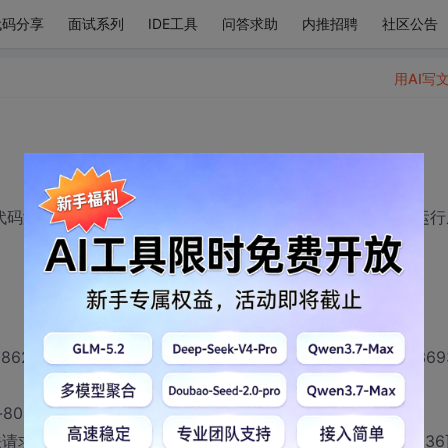
代码分享
面试系列
IDE工具
问答求助
内推招聘
社区公告
用AI写
ools ,本地代码测试token验证成功，但是把项目打成war包放到服务器运
2e48b3147e36cefe28645, 1527817216, 22752369
80-exec-1] m.c.weixin.mp.api.impl.WxMpServiceImpl :
is :非法请求参数，有部分参数为空 : [null, 1527817216, 2275236936