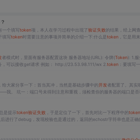
决？
有一个填写
token
项，本人在学习过程中出现了
验证
失败
的结果，经上网
于填写
token
时需要注意的事项并简单的介绍一下:什么是
token
，它是用
微信服务器和微信后台进行
验证
的一个密钥，用来防止第三方恶意插件的
发
者模式时，里面有服务器配置这块 服务器地址(URL): 令牌(
Token
): 1.服务器
地址要填写你自己买的服务器地址，同时要部署一个http服务，可以接收get请求 例如： http://23.53.98.111/wx 2.
token
：要填写
，微信会发送一...
，给大家分享一下：首当其冲，当然是基础步骤中的
开发
者配置了。其实
器的端口是否被开
放或者被占用 ​ ​坑二：当然就是自以为将信息填完提交就会OK的事了。 ​ ​注意注意，你都没有和微信服务器做
验证
，怎么...
总是提示
token
验证
失败
，于是定位了一下，首先对比一下程序中的
toke
进行了debug，发现校验也是通过的，返回的echostr字符串也是正确
最后发现是返回值无法返回的问题。 正确的代码如下 package com.yunxi.wx.verify; import o...
///////////////////// ///////////////////////////////////////////////////
微信公众