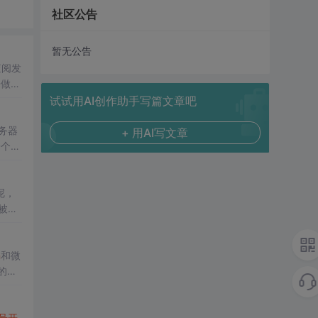
社区公告
暂无公告
查阅发
来做什
。使用
试试用AI创作助手写篇文章吧
+ 用AI写文章
一个唯
呢，
n
和微
的，
号
开