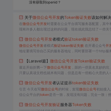
没有获取到openid？
关于
微信公众号
开发
的
Token
验证
失败
该如何解
在
微信公众号
开发
时需要在公众平台填写服务器配置，其中
现有许多人都出现过这样的问题，现在就此我总结了一些关
么的：
token
其实起到了一个密钥的作用，主要是针对
微信公众号
开发
者模式
验证
token
验证
失败
前首先...
微信公众号
开发
者模式
验证
token
验证
失败
在开通公众号
开
一的，尽量不要太容易重复的字符串 3.然后提交
验证
的时候
【Laravel篇】
微信公众号
开发
Token
验证
失败
最近开始折腾一下
微信公众号
开发
，踩的一些莫名其妙的坑
只要认真读文档也就木有问题，但是总有一些粗心大意的人——我。 坑一：端口号未得到注意和重视，须检查你的服务
微信公众号
开发
者认证提示
token
验证
失败
引言 今天在写
微信公众号
的时候，发现
微信公众号
初始接入
信公众平台的
token
是否一致，发现没有问题，完全一致；然后
微信公众号
开发
验证
服务器
Token
失败
//////////////2016/08/08/////////////////// ///////////////by xbw////