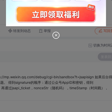
转发到动态
举报
享
写回
切换为时间
发表回
weixin.qq.com/debug/cgi-bin/sandbox?t=jsapisign 如果后台
有问题。 得到signature的顺序：通过公众号AppID和密钥，得到
cket；再通过jsapi_ticket，nonceStr（随机码），timeStamp（时间戳），