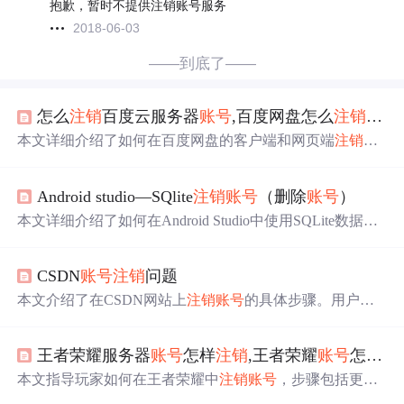
抱歉，暂时不提供注销账号服务
2018-06-03
——到底了——
怎么
注销
百度云服务器
账号
,百度网盘怎么
注销
账号
本文详细介绍了如何在百度网盘的客户端和网页端
注销
账
号
的具体步骤。客户端中只能通过‘切换
账号
’来实现
注销
，而网页端则可以直接选择‘退出’来
注销
账号
。
Android studio—SQlite
注销
账号
（删除
账号
）
本文详细介绍了如何在Android Studio中使用SQLite数据库
实现
账号
注销
功能，包括完善数据库功能，实现
注销
流
程，以及使用小弹窗警告提醒用户。
CSDN
账号
注销
问题
本文介绍了在CSDN网站上
注销
账号
的具体步骤。用户可
以通过联系客服并提供必要的信息来进行
账号
注销
，实际
上这一过程是对
账号
进行解绑和冻结。
王者荣耀服务器
账号
怎样
注销
,王者荣耀
账号
怎么
注
本文指导玩家如何在王者荣耀中
注销
账号
，步骤包括更新
版本、设置界面找到
注销
选项并确认条件，如
账号
安全、