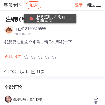
客服专区
登录
频道
加入
帖子详情
社区
客服专区
服务超时,请刷新
注销账号
页面重试
qq_418160625555
2018-06-03
我想要注销这个账号，请你们帮我一下
给本帖投票
765
1
打赏
全部评论
渔舟唱晚，雁阵惊寒
赞