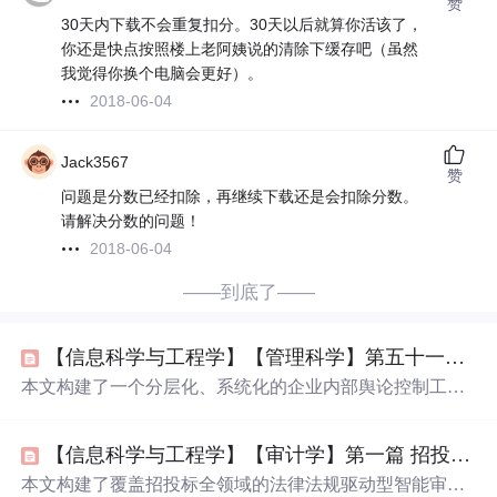
赞
30天内下载不会重复扣分。30天以后就算你活该了，
你还是快点按照楼上老阿姨说的清除下缓存吧（虽然
我觉得你换个电脑会更好）。
2018-06-04
Jack3567
赞
问题是分数已经扣除，再继续下载还是会扣除分数。
请解决分数的问题！
2018-06-04
——到底了——
【信息科学与工程学】【管理科学】第五十一篇 舆论营销工程驱动人性综合模型框架03 ——企业内部舆论工程01
本文构建了一个分层化、系统化的企业内部舆论控制工程
模型体系，涵盖T1高层战略叙事控制、T2中层压力传导执
行、T3基层行为规训、T4员工抵抗博弈及T5镇压与边界管
【信息科学与工程学】【审计学】第一篇 招投标领域审计算法01
控五层架构。体系整合信息流控制、情感计算、预测性监
控、文化编码、元认知抑制、技术监控集成等信息技术核
本文构建了覆盖招投标全领域的法律法规驱动型智能审计