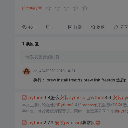
给本帖投票
4611
1
打赏
分享
收藏
1 条
回复
请发表友善的回复…
qq_42479530
2019-10-21
执行： brew install freetds brew link freetds 然
python
3.8怎么
安装
pyms
sql
_
python
3.6
安装
py
本文主要讨论在使用
Python
3.4和
pyms
sql
库连接MS
SQL
数
字符集、修改数据库配置等。同时，文章还分享了其他
Pyth
python
2.7.9
安装
pyms
sql
异常
问题