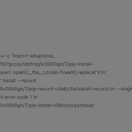
u -c "import setuptools,
b5y507gccqx1dbfrqq5c0000gn/T/pip-install-
en', open)(__file__);code=f.read().replace('\r\n',
" install --record
5c0000gn/T/pip-record-c4e8z3te/install-record.txt --singl
h error code 1 in
5c0000gn/T/pip-install-n08nzsrj/pymssql/