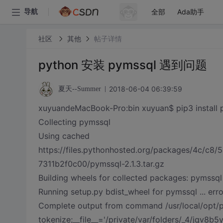
全部
Ada助手
导航
社区
其他
帖子详情
python 安装 pymssql 遇到问题
2018-06-04 06:39:59
夏天--Summer
xuyuandeMacBook-Pro:bin xuyuan$ pip3 install 
Collecting pymssql
Using cached
https://files.pythonhosted.org/packages/4c
7311b2f0c00/pymssql-2.1.3.tar.gz
Building wheels for collected packages: pymssql
Running setup.py bdist_wheel for pymssql ... erro
Complete output from command /usr/local/opt/py
tokenize;__file__='/private/var/folders/_4/jqv8