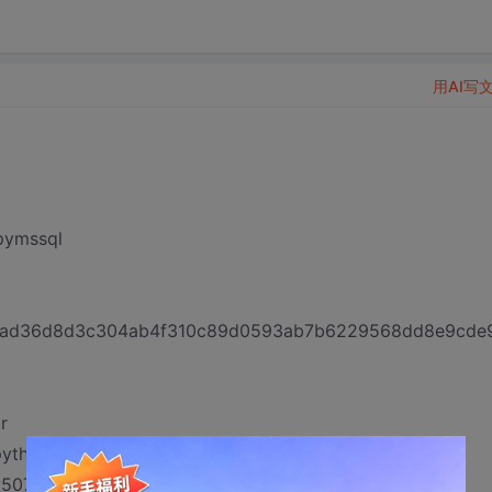
用AI写
pymssql
/c8/5ad36d8d3c304ab4f310c89d0593ab7b6229568dd8e9cde
r
thon/bin/python3.6 -u -c "import setuptools,
b5y507gccqx1dbfrqq5c0000gn/T/pip-install-