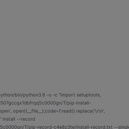
thon/bin/python3.6 -u -c "import setuptools,
b5y507gccqx1dbfrqq5c0000gn/T/pip-install-
en', open)(__file__);code=f.read().replace('\r\n',
" install --record
5c0000gn/T/pip-record-c4e8z3te/install-record.txt --singl