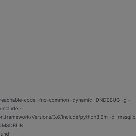
nreachable-code -fno-common -dynamic -DNDEBUG -g -
/include -
hon.framework/Versions/3.6/include/python3.6m -c _mssql.c
-DMSDBLIB
found