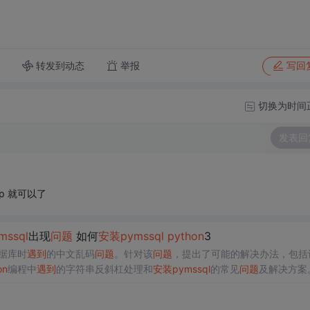
转发到动态
举报
写回
切换为时间
发表回
后pip 就可以了
ms
sql
出现
问题
如何
安装
pyms
sql
python
3
据库时
遇到
的中文乱码
问题
。针对该
问题
，提出了可能的解决办法，包括
on
编程中
遇到
的字符串反斜杠处理和
安装
pyms
sql
的常见
问题
及解决方案