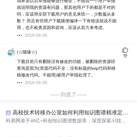
我希望以后举报能够进行验证，不能说一个用户举报
就说明我的资源有问题，那其他用户下的都是不对的
吗，应该用全部下载用户的意见来统一，少数服从多
数？ 而且有些用户下载随便编译一下有错误就说不能
用，也不检查原因和咨询，应该从双方来考虑。
2018-06-05
(☆随缘☆)
赞
下载目前只有删除没有修改的功能，被删除的资源经
查询是因为(资源代码不全，没有标题的lwip代码和移
植修改代码。不能用)被用户举报处理了。
2018-06-05
——到底了——
高校技术转移办公室如何利用知识图谱精准定位产业需求与技术适配点？.docx
科易网基于40亿+科创知识图谱数据库，深度探索AI技术
在技术转移、成果转化、技术经纪、知识产权、产业创
新、科技招商等垂直领域的多样化应用场景，研究科技创