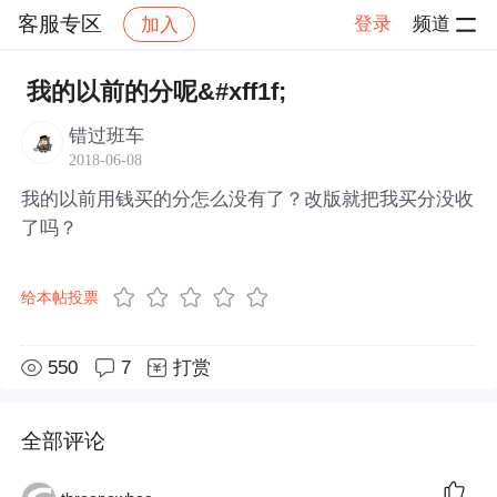
客服专区
登录
频道
加入
帖子详情
社区
客服专区
我的以前的分呢&#xff1f;
错过班车
2018-06-08
我的以前用钱买的分怎么没有了？改版就把我买分没收
了吗？
给本帖投票
550
7
打赏
全部评论