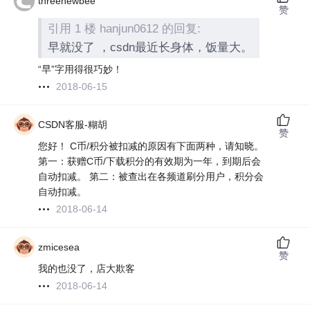
threenewbee
赞
引用 1 楼 hanjun0612 的回复:
早就没了 ，csdn最近长身体，饭量大。
“早”字用得很巧妙！
2018-06-15
CSDN客服-糊胡
赞
您好！ C币/积分被扣减的原因有下面两种，请知晓。
第一：获赠C币/下载积分的有效期为一年，到期后会
自动扣减。 第二：被查出在各频道刷分用户，积分会
自动扣减。
2018-06-14
zmicesea
赞
我的也没了，店大欺客
2018-06-14