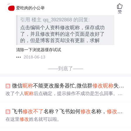
爱吃肉的小公举
赞
引用 楼主 qq_39292868 的回复:
点击编辑个人资料修改昵称，保存成功
了，并且修改资料的这个页面是改好了
的，但是博客首页却没有更新，求解
清除一下浏览器缓存试试
2018-06-13
——到底了——
微信
昵称
不能更改服务器忙,微信群
修改
昵称
失败？为什么微信群改
改了个人
昵称
后点确定，提示操作不成功是怎么回事。其
他群都可以改我的
昵称
，就一个群不行。有什么权限设置
么。微信群为什么改
不了
自己的
昵称
？显示操作不成功。
飞书
修改
不了
名称？飞书如何
修改
名称，
修改
昵称
如果操作方式不正确或者网络不畅容易导致
昵称
更改失
败，建议在确保网络通畅的情况下按以下步骤操作。以微
在这里
修改
姓名就可以啦。
信6.3.28版本为例，微信群更改自己
昵称
的操作步骤如下：
3.。微信群主能不能
修改
群内人员的群
昵称
？怎么
修改
？