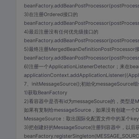
beanFactory.addBeanPostProcessor(postProcess
3)在注册Ordered接口的
beanFactory.addBeanPostProcessor(postProcess
4)最后注册没有任何优先级接口的
beanFactory.addBeanPostProcessor(postProcess
5)最终注册MergedBeanDefinitionPostProcesso
beanFactory.addBeanPostProcessor(postProcess
6)注册一个ApplicationListenerDetector；来
applicationContext.addApplicationListener((Appl
7、initMessageSource();初始化messageSour
1)获取BeanFactory
2)看容器中是否有id为messageSource的，类型是Me
如果有复制给messageSource，如果没有创建一个Deleg
MessageSource：取出国际化配置文件中的某个
3)把创建好的MessageSource注册到容器中，以
beanFactory.registerSingleton(MESSAGE_SOUR