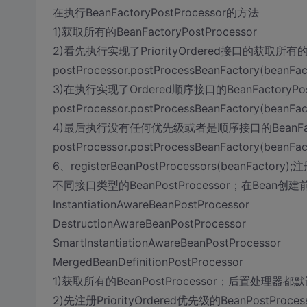
在执行BeanFactoryPostProcessor的方法
1)获取所有的BeanFactoryPostProcessor
2)看先执行实现了PriorityOrdered接口的获取所有的Bea
postProcessor.postProcessBeanFactory(beanFac
3)在执行实现了Ordered顺序接口的BeanFactoryPost
postProcessor.postProcessBeanFactory(beanFac
4)最后执行没有任何优先级或者是顺序接口的BeanFactor
postProcessor.postProcessBeanFactory(beanFac
6、registerBeanPostProcessors(beanFacto
不同接口类型的BeanPostProcessor；在Bea
InstantiationAwareBeanPostProcessor
DestructionAwareBeanPostProcessor
SmartInstantiationAwareBeanPostProcessor
MergedBeanDefinitionPostProcessor
1)获取所有的BeanPostProcessor；后置处理器都默
2)先注册PriorityOrdered优先级的BeanPostProce