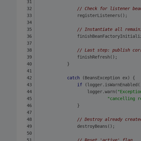
// Check for listener bea
				registerListeners();
// Instantiate all remain
				finishBeanFactoryInitia
// Last step: publish cor
				finishRefresh();
			}
catch
 (BeansException ex) {
if
 (logger.isWarnEnabled(
					logger.warn(
"Exceptio
"cancelling r
				}
// Destroy already create
				destroyBeans();
// Reset 'active' flag.