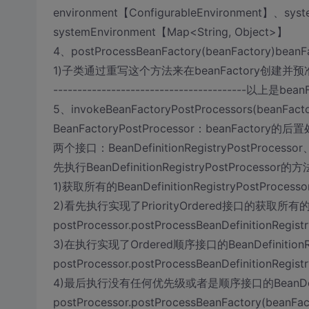
environment【ConfigurableEnvironment】、syst
systemEnvironment【Map<String, Object>】
4、postProcessBeanFactory(beanFactor
1)子类通过重写这个方法来在beanFactory创建
----------------------------------------以上是
5、invokeBeanFactoryPostProcessors(beanFacto
BeanFactoryPostProcessor：beanFacto
两个接口：BeanDefinitionRegistryPostProcessor、
先执行BeanDefinitionRegistryPostProcessor的方
1)获取所有的BeanDefinitionRegistryPostProcesso
2)看先执行实现了PriorityOrdered接口的获取所有的BeanDe
postProcessor.postProcessBeanDefinitionRegistry
3)在执行实现了Ordered顺序接口的BeanDefinitionRegi
postProcessor.postProcessBeanDefinitionRegistry
4)最后执行没有任何优先级或者是顺序接口的BeanDefinitio
postProcessor.postProcessBeanFactory(beanFac