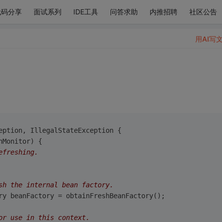
代码分享
面试系列
IDE工具
问答求助
内推招聘
社区公告
用AI写
eption, IllegalStateException 
{
nMonitor) {
efreshing.
sh the internal bean factory.
tory beanFactory = obtainFreshBeanFactory();
or use in this context.