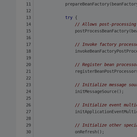
			prepareBeanFactory(beanFactor
try
 {
// Allows post-processing
				postProcessBeanFactory(b
// Invoke factory process
				invokeBeanFactoryPostPr
// Register bean processo
				registerBeanPostProcess
// Initialize message sou
				initMessageSource();
// Initialize event multi
				initApplicationEventMult
// Initialize other speci
				onRefresh();