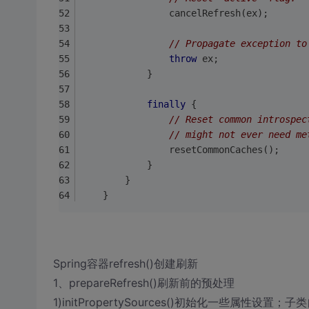
				cancelRefresh(ex);
// Propagate exception to
throw
 ex;
			}
finally
 {
// Reset common introspec
// might not ever need me
				resetCommonCaches();
			}
		}
	}
Spring容器refresh()创建刷新
1、prepareRefresh()刷新前的预处理
1)initPropertySources()初始化一些属性