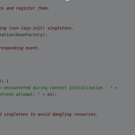
ns and register them.
ing (non-lazy-init) singletons.
lization(beanFactory);
responding event.
)) {
n encountered during context initialization - "
 +
efresh attempt: "
 + ex);
d singletons to avoid dangling resources.