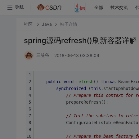
全部
技术交流
导航
社区
Java
帖子详情
spring源码refresh()刷新容器详解
2018-06-13 03:38:09
三笠爷
public
void
refresh
()
throws
 BeansExc
synchronized
 (
this
.startupShutdow
// Prepare this context for r
			prepareRefresh();
// Tell the subclass to refre
			ConfigurableListableBeanFac
// Prepare the bean factory f