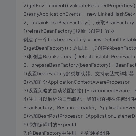
2)getEnvironment().validateRequiredPrope
3)earlyApplicationEvents = new LinkedHa
2、obtainFreshBeanFactory()；获取BeanFactory
1)refreshBeanFactory()刷新【创建】容器
创建了一个this.beanFactory = new DefaultLista
2)getBeanFactory()；返回上一步创建的beanFact
3)将创建BeanFactory【DefaultListableBeanFac
3、prepareBeanFactory(beanFactory)；Be
1)设置beanFactory的类加载器、支持表达式解析器
2)添加部分ApplicationContextAwareProcessor
3)设置忽略的自动装配的接口EnvironmentAware、Emb
4)注册可以解析的自动装配；我们能直接在任何组件
BeanFactory、ResourceLoader、ApplicationEvent
5)添加BeanPostProcessor【ApplicationListenerD
6)添加编译时的AspectJ
7)给BeanFactory中注册一些能用的组件