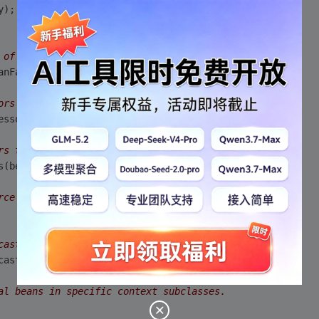
y);
 of the bean factory in context subclasses.
eanFactory);
ors registered as beans in the context.
ocessors(beanFactory);
rs that intercept bean creation.
ors(beanFactory);
rce for this context.
caster for this context.
icaster();
al beans in specific context subclasses.