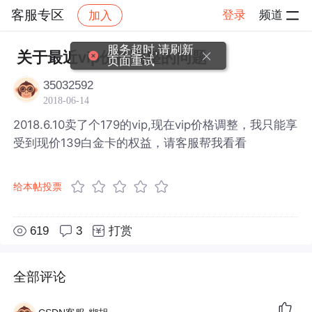
客服专区
登录
频道
加入
帖子详情
社区
客服专区
服务超时,请刷新
关于最近vip价格调整的问题
页面重试
35032592
2018-06-14
2018.6.10卖了个179的vip,现在vip价格调整，我只能享
受到现价139白金卡的权益，请客服帮我看看
给本帖投票
619
3
打赏
全部评论