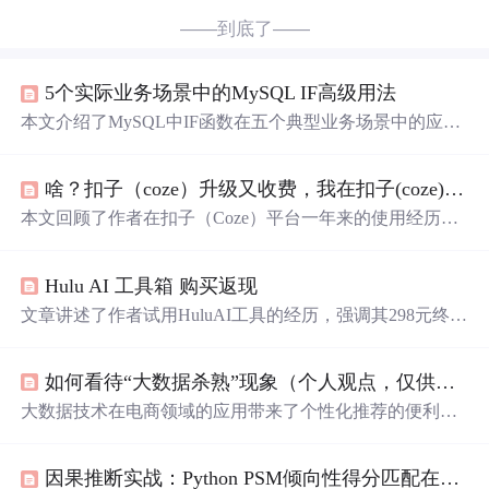
——到底了——
5个实际业务场景中的MySQL IF高级用法
本文介绍了MySQL中IF函数在五个典型业务场景中的应
用：会员等级自动计算、动态
价格调整
、工单状态流转、
数据校验清洗及报表条件统计。通过实例展示如何用IF简
啥？扣子（coze）升级又收费，我在扣子(coze)究竟挣了多少钱？普通人还能玩转扣子吗？
化业务逻辑，提升SQL效率，并结合InsCode平台实现实时
验证与调试。
本文回顾了作者在扣子（Coze）平台一年来的使用经历，
分析其界面迭代、功能演进及商业化变化。重点探讨了Co
ze工作流的应用价值、个人通过教学和项目实现的收入情
Hulu AI 工具箱 购买返现
况，并解读最新升级带来的
价格调整
、积分体系变更与权
限限制，评估是否值得继续投入。
文章讲述了作者试用HuluAI工具的经历，强调其298元终身
会员的性价比，并提及开发者林小浩的背景。作者担心价
格可能会上涨，因为这是推广期间的价格。他还提供了优
如何看待“大数据杀熟”现象（个人观点，仅供参考）
惠邀请码，鼓励读者通过链接注册并享受返现。
大数据技术在电商领域的应用带来了个性化推荐的便利，
但也引发了关于用户隐私和数据滥用的担忧，尤其是“大数
据杀熟”现象，即老客户面对比新客户更高的价格，引发了
因果推断实战：Python PSM倾向性得分匹配在用户增长策略评估中的应用
广泛讨论。