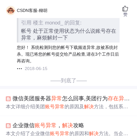
CSDN客服-糊胡
赞
引用 楼主 monod_ 的回复:
帐号 处于正常使用状态为什么说账号存在
异常，麻烦解封一下
您好！ 系统检测到您的帐号下载频道异常,故被系统封
杀。现已将您的帐号提交给产品检查,请在3个工作日后
再咨询。
2018-06-15
——到底了——
微信美团服务器
异常
怎么回事,美团行为
存在
异常
怎
本文详细介绍美团
账号
异常
的原因及
解决
方法，包括系统
安全锁定、解除锁定步骤、更换手机号验证以及
联系
客服
。重点介绍了如何通过获取验证码、智能
客服
或人工
客服
企业微信
账号
异常
，
解决
攻略
来恢复正常服务。
本文介绍了企业微信
账号
异常
的原因和
解决
方法。当企业