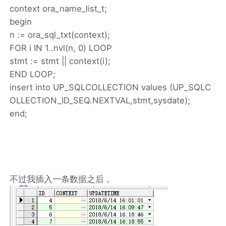
context ora_name_list_t;
begin
n := ora_sql_txt(context);
FOR i IN 1..nvl(n, 0) LOOP
stmt := stmt || context(i);
END LOOP;
insert into UP_SQLCOLLECTION values (UP_SQLC
OLLECTION_ID_SEQ.NEXTVAL,stmt,sysdate);
end;
不过我插入一条数据之后，