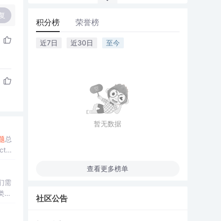
复
积分榜
荣誉榜
近7日
近30日
至今
暂无数据
题
总
ct查
演示成
查看更多榜单
们需
类是
社区公告
关联