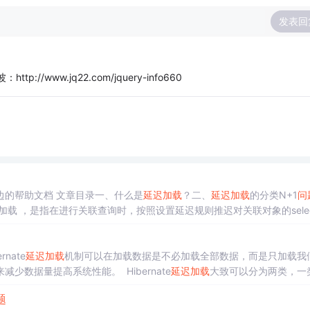
发表回
www.jq22.com/jquery-info660
提示：文章写完后，目录可以自动生成，如何生成可参考右边的帮助文档 文章目录一、什么是
延迟加载
？二、
延迟加载
的分类N+1
问
加载 ，是指在进行关联查询时，按照设置延迟规则推迟对关联对象的sele
加载
，需要通过resultMap标签中的association和collection子标签才能
有嵌套结果的概念，可以参考
nate
延迟加载
机制可以在加载数据是不必加载全部数据，而是只加载我
数据量提高系统性能。 Hibernate
延迟加载
大致可以分为两类，一
性加载又可以分为两类，一类是集合属性，一类是非集合属性。关联加载 
题