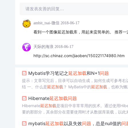
请发表友善的回复…
ambit_tsai-微信
2018-06-17
看到一个图像延迟加载库，用起来蛮简单的。 推荐一波：http://
天际的海浪
2018-06-17
http://sc.chinaz.com/jiaoben/150221174980.htm
Mybatis学习笔记之
延迟加载
和N+1
问题
结 一、什么是
延迟加载
？ MyBatis中的
延迟加载
，也称为懒
询。
延迟加载
可以有效的减少数据库压力。 Mybatis的
延迟
Hibernate
延迟加载
问题
功。 Mybatis的
延迟加载
，也被称为是嵌套查询，对应的还
Hibernate
延迟加载
是项目中非常常用的技术。通过使用Hiber
要的那部分，其余部分在需要使用时才从数据库装载，以此来减少
延迟属性加载，另一类是延迟关联实体加载。属性加载 属
mybatis
延迟加载
以及失效
问题
，总是null值的
问
加载