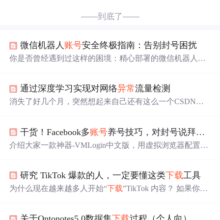
——到底了——
微信机器人
账号
安全终极指南：告别封号困扰
你是否曾经遇到过这样的困境：精心部署的微信机器人在
运行
几天
后突然被限制登录？或者因为频繁发送消息导致
账号
被临时封禁？随着微信对自动化工具的监管日益严
通过深度学习实现对网络
异常
流量检测
格，**"如何让机器人安全存活"**已成为每个开发者必须
面对的挑战。本文将为你揭秘微信机器人的
账号
安全防护
消失了好几个月，突然想起来自己还有这么一个CSDN的
体系，提供一套简单实用的防封解决方案。 ## 问题根源：
账号
，趁着这
几天
有空，总结一下最近这段时间所做的事
为什么微信机器人容易被封？ 微信对机器人的检测主要基
情。 前言：随着网络技术的快速发展，各式各样的新型恶
于三大维度，任何单一维度的
异常
都可
干货！Facebook多
账号
养号技巧，对封号说拜拜！
意攻击不断出现。如何改善对恶意网络流量的分类精度是
提高网络
异常
流量检测性能和防御恶意攻击的关键。深度
介绍大家一款神器-VMLogin中文版，用虚拟浏览器配置文
学习因为其广泛和通用的特性，同样在
异常
流量检测领域
件，代替若干电脑 在VMLogin内创建一个浏览器配置文件
大放异彩。 数据准备 我们主要使用的数据集是加拿大网络
相当于建立一个独立分开的虚拟浏览器环境。每个浏览器
安全研究所提供ISCX 2012和CIC-IDS 2017，我们把
下载
地
研究 TikTok 爆款的人，一定要懂这类
下载
工具
文件的Cookies、本地存储和其他缓存文件将被完全隔离，
址罗列如下： ISCX 2012: https://www.unb.ca/cic/
浏览器配置文件之间无法相互泄漏信息。 一、Facebook新
为什么现在越来越多人开始“
下载
”TikTok 内容？ 如果你经
号注册的注意要点： 在注册或登陆Facebook新号前，先到
常刷 TikTok，一定遇到过这种情况： 某天刷到一个特别有
官网
下载
软件（https://cn.vmlogin.com），并创建新的登录
价值的视频，点了收藏，心里想着“以后再看”。 结果过
几
环境配置文件，并保存，以便日后登录facebook
账号
（建
关于Ontonotes5.0数据集
下载
过程（个人向）
天
再找，要么视频没了，要么
账号
搜不到了。 更现实一