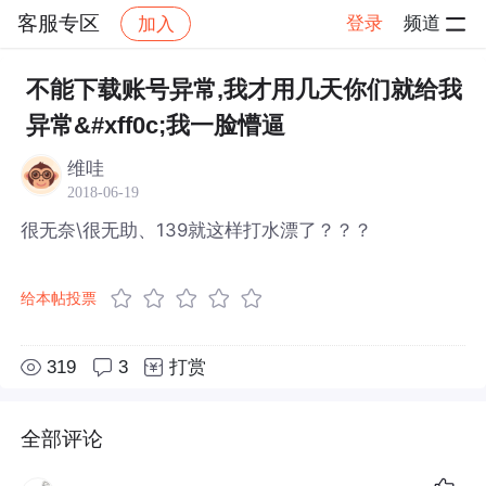
客服专区
登录
频道
加入
帖子详情
社区
客服专区
不能下载账号异常,我才用几天你们就给我
异常&#xff0c;我一脸懵逼
维哇
2018-06-19
很无奈\很无助、139就这样打水漂了？？？
给本帖投票
319
3
打赏
全部评论