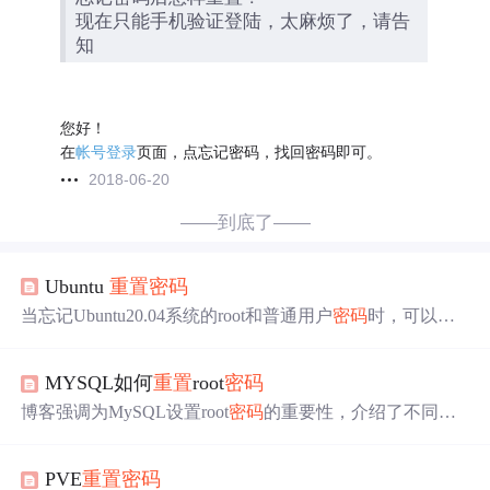
现在只能手机验证登陆，太麻烦了，请告
知
您好！
在
帐号登录
页面，点忘记密码，找回密码即可。
2018-06-20
——到底了——
Ubuntu
重置
密码
当忘记Ubuntu20.04系统的root和普通用户
密码
时，可以通
过GRUB进入recovery模式来
重置
。步骤包括：在启动时长
按shift进入GRUB，选择高级选项，进入recovery mode，编
MYSQL如何
重置
root
密码
辑内核参数，添加`rw init=/bin/bash`，然后使用passwd命令
重置
密码
。如果这种方法无效，还可以尝试在recovery模式
博客强调为MySQL设置root
密码
的重要性，介绍了不同场
的root命令行下直接
重置
密码
。
景下
重置
密码
的方法。包括已知
密码
时用ALTER USER更
改，忘记
密码
时，分别给出Windows、Unix和类Unix系统
PVE
重置
密码
的
重置
步骤，还提供了通用的mysql客户端
重置
法，但此方