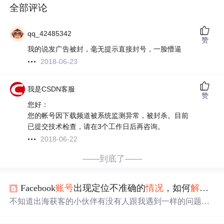
全部评论
qq_42485342
赞
我的说发广告被封，毫无提示直接封号，一脸懵逼
2018-06-23
我是CSDN客服
赞
您好：
您的帐号因下载频道被系统监测异常，被封杀。目前
已提交技术检查，请在3个工作日后再咨询。
2018-06-22
——到底了——
Facebook
账号
出现定位不准确的
情况
，如何
解决
？
不知道出海获客的小伙伴有没有人跟我遇到一样的问题：F
acebook
账号
定位与IP地位不一致。定位不准确会导致无法
看到
账号
好友，并且
账号
可能很快受限，无法正常使用。