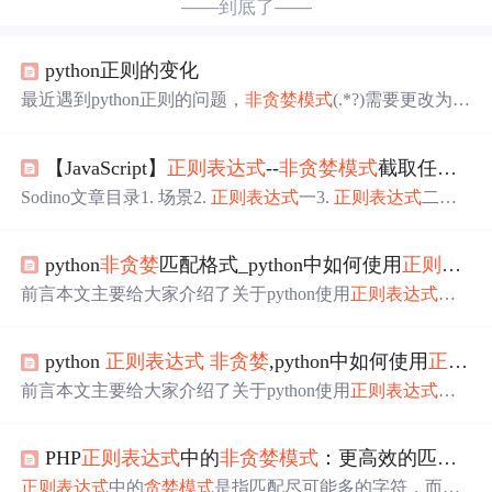
——到底了——
python正则的变化
最近遇到python正则的问题，
非
贪婪
模式
(.*?)需要更改为(.
*)才可以运行，不知道这是不是个个例。
【JavaScript】
正则表达式
--
非
贪婪
模式
截取任意字符串的笔记
Sodino文章目录1. 场景2.
正则表达式
一3.
正则表达式
二
4. 排查问题5.
正则表达式
三6. 结论场景要将下面的字符串
截取两个{title:***,url:***}来。12345script>{title:'RegExp 对
python
非
贪婪
匹配格式_python中如何使用
正则表达式
象参考手册',url:'http://sodino.com/regexp.asp'},{title:'w3cScho
ol script', url:'http://w
前言本文主要给大家介绍了关于python使用
正则表达式
的
非
贪婪
模式
的相关内容，分享出来供大家参考学习，下面
话不多说了，来一起详细的介绍吧。在
正则表达式
里，什
python
正则表达式
非
贪婪
,python中如何使用
正则表达式
么是
正则表达式
的
贪婪
与
非
贪婪
匹配如：String str="abcax
c";Patter p="ab*c";
贪婪
匹配:
正则表达式
一般趋向于最大长
前言本文主要给大家介绍了关于python使用
正则表达式
的
度匹配，也就是所谓的
贪婪
匹配。如上面使用
模式
p匹配字
非
贪婪
模式
的相关内容，分享出来供大家参考学习，下面
符串str，结果就是匹配到：abcaxc(ab*...
话不多说了，来一起详细的介绍吧。在
正则表达式
里，什
PHP
正则表达式
中的
非
贪婪
模式
：更高效的匹配方式
么是
正则表达式
的
贪婪
与
非
贪婪
匹配如：String str="abcax
c";Patter p="ab*c";
贪婪
匹配:
正则表达式
一般趋向于最大长
正则表达式
中的
贪婪
模式
是指匹配尽可能多的字符，而
非