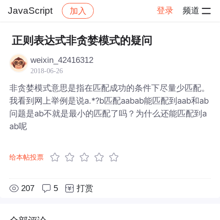
JavaScript
登录
频道
加入
帖子详情
社区
JavaScript
正则表达式非贪婪模式的疑问
weixin_42416312
2018-06-26
非贪婪模式意思是指在匹配成功的条件下尽量少匹配。
我看到网上举例是说a.*?b匹配aabab能匹配到aab和ab
问题是ab不就是最小的匹配了吗？为什么还能匹配到a
ab呢
给本帖投票
207
5
打赏