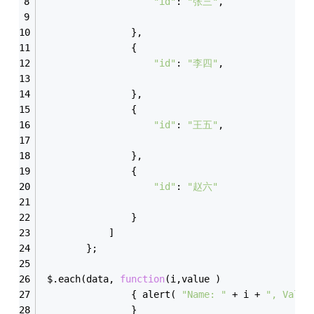
"id"
: 
"张三"
,
                },
                {
"id"
: 
"李四"
,
                },
                {
"id"
: 
"王五"
,
                },
                {
"id"
: 
"赵六"
                }
            ]
        };
 $.each(data, 
function
(
i,value 
)
                { alert( 
"Name: "
 + i + 
", Value
                }