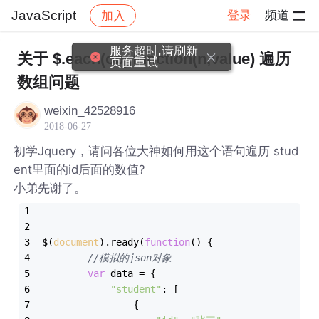
JavaScript
登录
频道
加入
帖子详情
社区
JavaScript
服务超时,请刷新
关于 $.each(obj,function(n,value) 遍历
页面重试
数组问题
weixin_42528916
2018-06-27
初学Jquery，请问各位大神如何用这个语句遍历 stud
ent里面的id后面的数值?
小弟先谢了。
$(
document
).ready(
function
(
) 
{
//模拟的json对象
var
 data = {
"student"
: [
                {