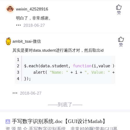
weixin_42528916
赞
明白了，非常感谢。
2018-06-27
ambit_tsai-微信
赞
其实是要对data.student进行遍历才对，然后取出id
$.each(data.student, 
function
(
i,value 
)
{
	alert( 
"Name: "
 + i + 
", Value: "
 + value
});
2018-06-27
——到底了——
手写数字识别系统.doc【GUI设计Matlab】
资 源 简 介 手写数字识别系统，非常好的啊!带有GUI界