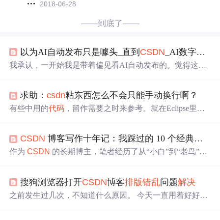
2018-06-28
——到底了——
以为AI自动发布只是噱头_直到
CSDN
_AI数字营销的AI智能
我承认，一开始我是带着偏见看AI自动发布的。觉得这种
功能不就是定时发布嘛——设个时间，到点帮你点一下发
布按钮，有什么技术含量？至于AI智能
排版
，更觉得是噱
求助：
csdn
粘东西怎么不会只能手动换行啊？
头。
排版
这种事，每个平台规则不一样，AI能排成什么
样？直到上个月，我用
CSDN
AI数字营销发了一篇含
代码
有些中用的
代码
，留作需要之时来参考。就在Eclipse里工
、表格、引用块的技术长文到五个平台，出来的效果让我
工整整地拷了出来，试着粘到word里也是那里
排版
得漂亮
有点意外。
漂亮的，可是不想到了牛人云集的
csdn
里却不予换行，乱
CSDN
博客写作十年记：我踩过的 10 个经典技术坑
得可以还得再手动一下下换行 真是摧煞人了 我想应该是
有方法的，麻烦有经验的XDJM给指点一下 PS：Thank yo
作为
CSDN
的长期博主，笔者经历了从“小白”到“老鸟”的
u quantity much!
蜕变。在这个过程中，积累了不少技术干货，也踩过无数
让人头疼的坑。这篇文章将复盘我在
CSDN
博客写作生涯
搜狗浏览器打开
CSDN
博客
排版
错乱
问题
解决
中遭遇的 10 个最具代表性的技术“翻车现场”，希望能帮你
扫清障碍，少走弯路。
之前发生过几次，不知道什么原因。 今天一直用着好好
的，打开一个
csdn
连接，显示404，博文被删除了，于是
就用百度快照打开试试，百度快照打开显示的
排版
很乱也