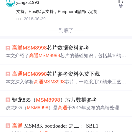
yangxu1993
赞
支持。Host默认支持，Peripheral需自己定制
2018-06-29
——到底了——
高通
MSM8998
芯片数据资料参考
本文介绍了
高通
MSM8998
芯片的基础知识，包括其10纳米
工艺、第六代LTE调制解调器、KRYO 280 CPU、Adreno 5
40 GPU、多媒体功能、安全特性以及WCD934/WCD941音
高通
MSM8998
芯片参考资料免费下载
频编解码器等。提供双ISP相机
支持
、4K视频解码和编码
能力，还强调了其在功率效率和安全性的提升。文章适合
本文深入解析
高通
MSM8998
芯片，一款采用10纳米工艺集
对
高通
芯片感兴趣的读者，可在闯客网技术论坛免费下载
成了第六代LTE调制解调器和AP的先进芯片。文章涵盖其
相关资料。
计算性能、多媒体特性、安全功能及调制解调能力，适合
骁龙835（
MSM8998
）芯片数据参考
从事移动通信和芯片设计领域的专业人士阅读。
骁龙835（
MSM8998
）是
高通
于2017年发布的高端处理
器，采用10nm工艺，具备Kryo280 CPU、Adreno540 GP
U，
支持
4K屏、双摄、QuickCharge4.0快充、UFS2.1存
高通
MSM8K bootloader 之二： SBL1
储、骁龙X16 LTE调制解调器等，提供卓越的计算、多媒