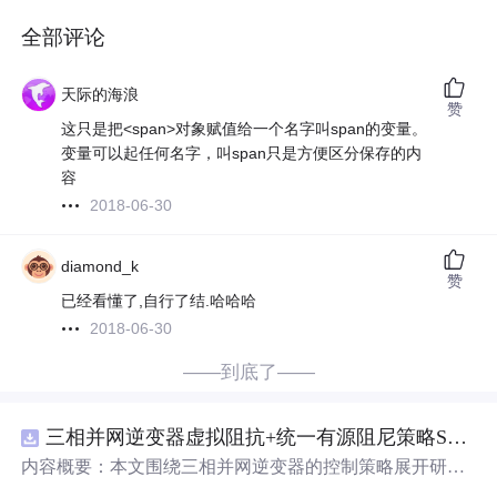
全部评论
天际的海浪
赞
这只是把<span>对象赋值给一个名字叫span的变量。
变量可以起任何名字，叫span只是方便区分保存的内
容
2018-06-30
diamond_k
赞
已经看懂了,自行了结.哈哈哈
2018-06-30
——到底了——
三相并网逆变器虚拟阻抗+统一有源阻尼策略SVPWM+SPWM调制仿真
内容概要：本文围绕三相并网逆变器的控制策略展开研
究，重点探讨了虚拟阻抗与统一有源阻尼相结合的控制方