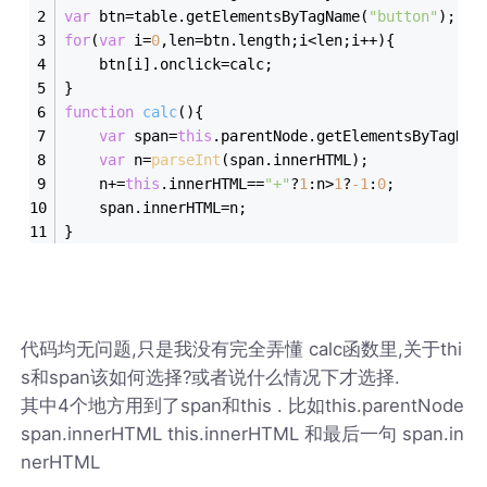
var
 btn=table.getElementsByTagName(
"button"
);
for
(
var
 i=
0
,len=btn.length;i<len;i++){
    btn[i].onclick=calc;
}
function
calc
(
)
{
var
 span=
this
.parentNode.getElementsByTagNam
var
 n=
parseInt
(span.innerHTML);
    n+=
this
.innerHTML==
"+"
?
1
:n>
1
?
-
1
:
0
;
    span.innerHTML=n;
}
代码均无问题,只是我没有完全弄懂 calc函数里,关于thi
s和span该如何选择?或者说什么情况下才选择.
其中4个地方用到了span和this . 比如this.parentNode
span.innerHTML this.innerHTML 和最后一句 span.in
nerHTML