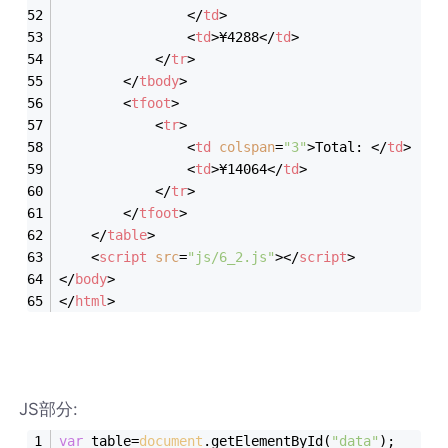
</
td
>
<
td
>
¥4288
</
td
>
</
tr
>
</
tbody
>
<
tfoot
>
<
tr
>
<
td
colspan
=
"3"
>
Total: 
</
td
>
<
td
>
¥14064
</
td
>
</
tr
>
</
tfoot
>
</
table
>
<
script
src
=
"js/6_2.js"
>
</
script
>
</
body
>
</
html
>
JS部分:
var
 table=
document
.getElementById(
"data"
);