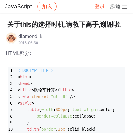
JavaScript
登录
频道
加入
帖子详情
社区
JavaScript
关于this的选择时机,请教下高手,谢谢啦.
diamond_k
2018-06-30
HTML部分:
<!DOCTYPE 
HTML
>
<
html
>
<
head
>
<
title
>
购物车计算
</
title
>
<
meta
charset
=
"utf-8"
 />
<
style
>
table
{
width
:
600px
; 
text-align
:center;
border-collapse
:collapse;
	}
td
,
th
{
border
:
1px
 solid black}