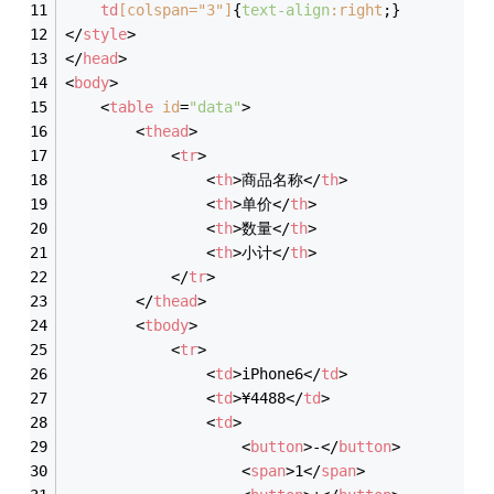
td
[colspan=
"3"
]
{
text-align
:right
;}
</
style
>
</
head
>
<
body
>
<
table
id
=
"data"
>
<
thead
>
<
tr
>
<
th
>
商品名称
</
th
>
<
th
>
单价
</
th
>
<
th
>
数量
</
th
>
<
th
>
小计
</
th
>
</
tr
>
</
thead
>
<
tbody
>
<
tr
>
<
td
>
iPhone6
</
td
>
<
td
>
¥4488
</
td
>
<
td
>
<
button
>
-
</
button
>
<
span
>
1
</
span
>