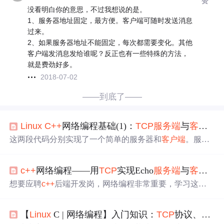
赞
没看明白你的意思，不过我想说的是。
1、服务器地址固定，最方便。客户端可随时发送消息
过来。
2、如果服务器地址不能固定，每次都需要变化。其他
客户端发消息发给谁呢？反正也有一些特殊的方法，
就是费劲好多。
2018-07-02
——到底了——
Linux
C++
网络编程基础(1)：
TCP
服务端
与
客户端
这两段代码分别实现了一个简单的服务器和
客户端
。服务
器创建一个socket，绑定到一个特定的端口，并开始监听这
个端口。当一个
客户端
连接到这个端口时，服务器接收
客
c++
网络编程——用
TCP
实现Echo
服务端
与
客户端
（
户端
发送的消息，然后向
客户端
发送一个响应。在
Linux
环
境下，我们可以使用socket编程来实现网络通信。下面是一
想要应聘
c++
后端开发岗，网络编程非常重要，学习这个
个简单的
C++
版本的
客户端
和
服务端
的示例代码。这只是
过程也是非常享受的事，本文简单实现了回声（Echo）
服
一个非常基础的示例，实际的网络编程可能会涉及到更复
务端
和
客户端
，没有涉及多线程并发，是一个比较简单的
杂的情况，比如多线程或者非阻塞IO等。
客户端
创建一个s
【
Linux
C | 网络编程】入门知识：
TCP
协议、一个最简单的
学习例程。
ocket，连接到服务器的特定端口，发送一个消息，然后等