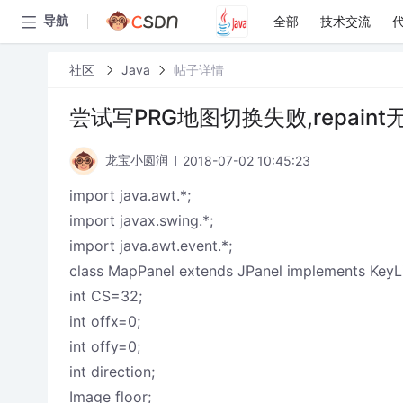
全部
技术交流
导航
社区
Java
帖子详情
尝试写PRG地图切换失败,repain
2018-07-02 10:45:23
龙宝小圆润
import java.awt.*;
import javax.swing.*;
import java.awt.event.*;
class MapPanel extends JPanel implements KeyLi
int CS=32;
int offx=0;
int offy=0;
int direction;
Image floor;