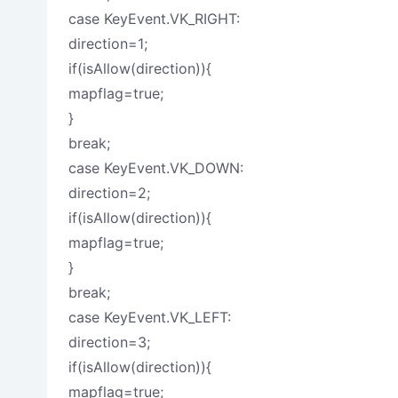
case KeyEvent.VK_RIGHT:
direction=1;
if(isAllow(direction)){
mapflag=true;
}
break;
case KeyEvent.VK_DOWN:
direction=2;
if(isAllow(direction)){
mapflag=true;
}
break;
case KeyEvent.VK_LEFT:
direction=3;
if(isAllow(direction)){
mapflag=true;