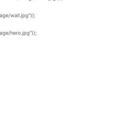
ge/wall.jpg"));
ge/hero.jpg"));