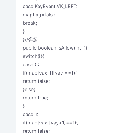
case KeyEvent.VK_LEFT:
mapflag=false;
break;
}
}//弹起
public boolean isAllow(int i){
switch(i){
case 0:
if(map[vax-1][vay]==1){
return false;
}else{
return true;
}
case 1:
if(map[vax][vay+1]==1){
return false;