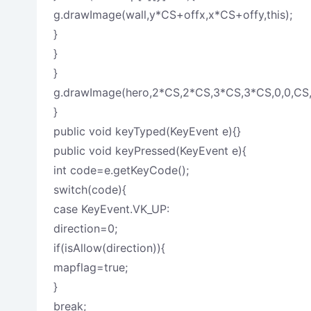
g.drawImage(wall,y*CS+offx,x*CS+offy,this);
}
}
}
g.drawImage(hero,2*CS,2*CS,3*CS,3*CS,0,0,CS,C
}
public void keyTyped(KeyEvent e){}
public void keyPressed(KeyEvent e){
int code=e.getKeyCode();
switch(code){
case KeyEvent.VK_UP:
direction=0;
if(isAllow(direction)){
mapflag=true;
}
break;