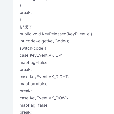
}
break;
}
}//按下
public void keyReleased(KeyEvent e){
int code=e.getKeyCode();
switch(code){
case KeyEvent.VK_UP:
mapflag=false;
break;
case KeyEvent.VK_RIGHT:
mapflag=false;
break;
case KeyEvent.VK_DOWN:
mapflag=false;
break;