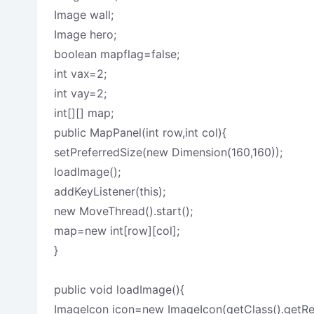
Image wall;
Image hero;
boolean mapflag=false;
int vax=2;
int vay=2;
int[][] map;
public MapPanel(int row,int col){
setPreferredSize(new Dimension(160,160));
loadImage();
addKeyListener(this);
new MoveThread().start();
map=new int[row][col];
}
public void loadImage(){
ImageIcon icon=new ImageIcon(getClass().getRes