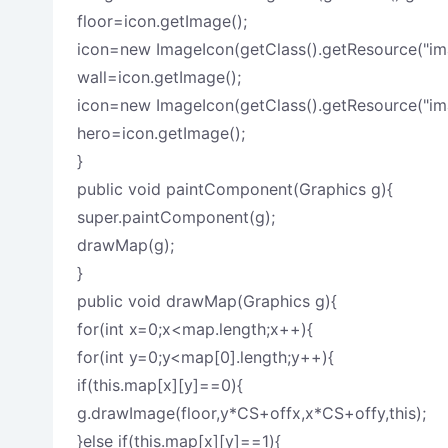
floor=icon.getImage();
icon=new ImageIcon(getClass().getResource("ima
wall=icon.getImage();
icon=new ImageIcon(getClass().getResource("ima
hero=icon.getImage();
}
public void paintComponent(Graphics g){
super.paintComponent(g);
drawMap(g);
}
public void drawMap(Graphics g){
for(int x=0;x<map.length;x++){
for(int y=0;y<map[0].length;y++){
if(this.map[x][y]==0){
g.drawImage(floor,y*CS+offx,x*CS+offy,this);
}else if(this.map[x][y]==1){