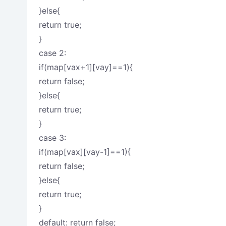
}else{
return true;
}
case 2:
if(map[vax+1][vay]==1){
return false;
}else{
return true;
}
case 3:
if(map[vax][vay-1]==1){
return false;
}else{
return true;
}
default: return false;