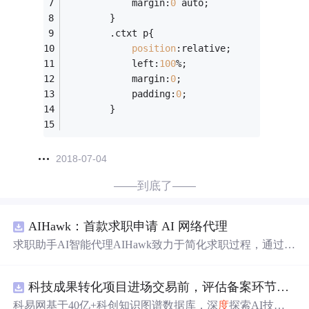
			margin:
0
 auto;
		}
		.ctxt p{
position
:relative;
			left:
100
%;
			margin:
0
;
			padding:
0
;
		}
2018-07-04
——到底了——
AIHawk：首款求职申请 AI 网络代理
求职助手AI智能代理AIHawk致力于简化求职过程，通过自
动化职位申请流程。借助人工智能，它能够帮助用户以定
制化的方式申请多个职位。
科技成果转化项目进场交易前，评估备案环节需要准备哪些材料？.docx
科易网基于40亿+科创知识图谱数据库，深
度
探索AI技术