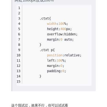
两处1000px改成100%
		.ctxt{
width
:
100
%;
			height:
400
px;
			overflow:hidden;
			margin:
0
 auto;
		}
		.ctxt p{
position
:relative;
			left:
100
%;
			margin:
0
;
			padding:
0
;
		}
这个我试过，效果不行，你可以试试看