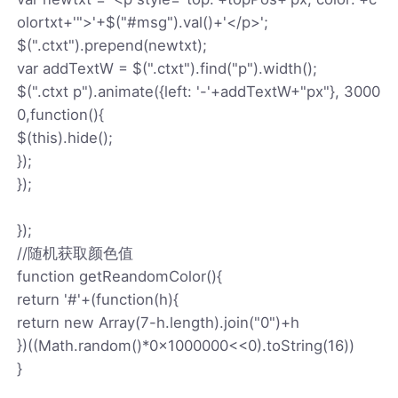
olortxt+'">'+$("#msg").val()+'</p>';
$(".ctxt").prepend(newtxt);
var addTextW = $(".ctxt").find("p").width();
$(".ctxt p").animate({left: '-'+addTextW+"px"}, 3000
0,function(){
$(this).hide();
});
});
});
//随机获取颜色值
function getReandomColor(){
return '#'+(function(h){
return new Array(7-h.length).join("0")+h
})((Math.random()*0x1000000<<0).toString(16))
}