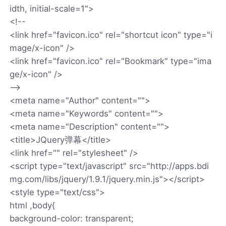
idth, initial-scale=1">
<!--
<link href="favicon.ico" rel="shortcut icon" type="i
mage/x-icon" />
<link href="favicon.ico" rel="Bookmark" type="ima
ge/x-icon" />
-->
<meta name="Author" content="">
<meta name="Keywords" content="">
<meta name="Description" content="">
<title>JQuery弹幕</title>
<link href="" rel="stylesheet" />
<script type="text/javascript" src="http://apps.bdi
mg.com/libs/jquery/1.9.1/jquery.min.js"></script>
<style type="text/css">
html ,body{
background-color: transparent;