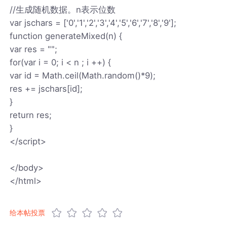
//生成随机数据。n表示位数
var jschars = ['0','1','2','3','4','5','6','7','8','9'];
function generateMixed(n) {
var res = "";
for(var i = 0; i < n ; i ++) {
var id = Math.ceil(Math.random()*9);
res += jschars[id];
}
return res;
}
</script>
</body>
</html>
给本帖投票