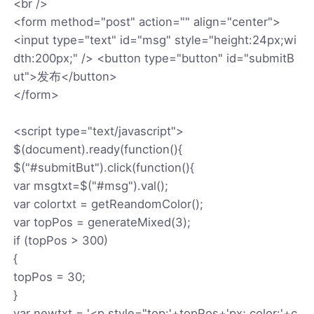
<br />
<form method="post" action="" align="center">
<input type="text" id="msg" style="height:24px;wi
dth:200px;" /> <button type="button" id="submitB
ut">发布</button>
</form>
<script type="text/javascript">
$(document).ready(function(){
$("#submitBut").click(function(){
var msgtxt=$("#msg").val();
var colortxt = getReandomColor();
var topPos = generateMixed(3);
if (topPos > 300)
{
topPos = 30;
}
var newtxt = '<p style="top:'+topPos+'px; color:'+c