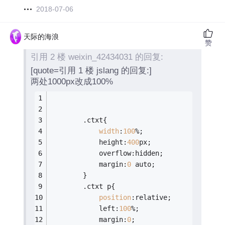
2018-07-06
天际的海浪
赞
引用 2 楼 weixin_42434031 的回复:
[quote=引用 1 楼 jslang 的回复:]
两处1000px改成100%
		.ctxt{
width
:
100
%;
			height:
400
px;
			overflow:hidden;
			margin:
0
 auto;
		}
		.ctxt p{
position
:relative;
			left:
100
%;
			margin:
0
;