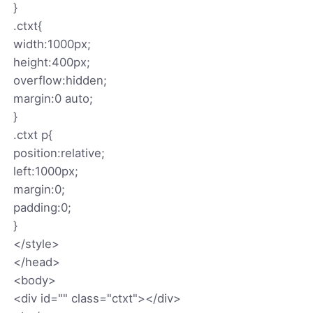
}
.ctxt{
width:1000px;
height:400px;
overflow:hidden;
margin:0 auto;
}
.ctxt p{
position:relative;
left:1000px;
margin:0;
padding:0;
}
</style>
</head>
<body>
<div id="" class="ctxt"></div>