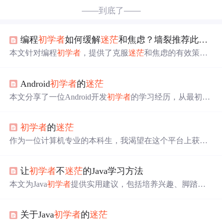
——到底了——
编程
初学者
如何缓解
迷茫
和焦虑？墙裂推荐此文，助你赢在起跑线
本文针对编程
初学者
，提供了克服
迷茫
和焦虑的有效策
略。建议认识
迷茫
的普遍性，课后多实践，通过反复练习
掌握编程逻辑，并分享解决问题的经验来获得成就感。
Android
初学者
的
迷茫
本文分享了一位Android开发
初学者
的学习经历，从最初的
迷茫
到逐渐理解开发流程，并在学长学姐的帮助下克服了
各种技术难题。
初学者
的
迷茫
作为一位计算机专业的本科生，我渴望在这个平台上获取
更多优质资源并积累知识。未来希望能为社区贡献自己的
力量。
让
初学者
不
迷茫
的Java学习方法
本文为Java
初学者
提供实用建议，包括培养兴趣、脚踏实
地学习、快速实践、加强英文能力和选择合适工具等方
面，帮助读者有效提升Java编程技能。
关于Java
初学者
的
迷茫