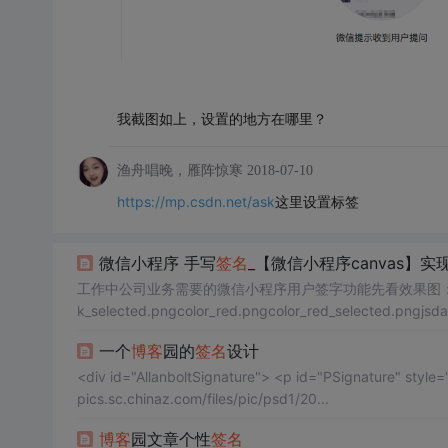
我截图如上，设置的地方在哪里？
渔舟唱晚，雁阵惊寒
2018-07-10
https://mp.csdn.net/ask
这里设置标签
微信小程序 手写
签名
_【微信小程序canvas】
工作中公司业务需要的微信小程序用户签字功能先看效果图：wxml：
k_selected.pngcolor_red.pngcolor_red_selected.pngjsdat
0,t...
一个
博客
园的
签名
设计
<div id="AllanboltSignature"> <p id="PSignature" style="border: #330066 1px solid; padding:10px 10px; background: url(http://
pics.sc.chinaz.com/files/pic/psd1/20...
博客
园文章个性
签名