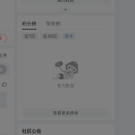
积分榜
荣誉榜
近7日
近30日
至今
复
正序
复
暂无数据
查看更多榜单
社区公告