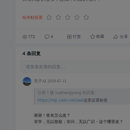
给本帖投票
172
4
打赏
分享
收藏
4 条
回复
请发表友善的回复…
亮子AI
2018-07-11
引用 1 楼 xuehengyang 的回复:
https://mp.csdn.net/ask
这里设置标签
谢谢！签名怎么改？
非学，无以致疑；非问，无以广识 - 这个哪里改？