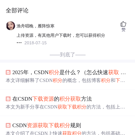
全部评论
渔舟唱晚，雁阵惊寒
赞
上传资源，有其他用户下载时，您可以获得积分
2018-07-15
——到底了——
2025年，CSDN
积分
是什么？（怎么快速
获取
查看 兑换购买 csdn
本文详细解释了CSDN
积分
的概念，包括博客
积分
和
下载
积分
的查看方法，以及如何通过发布内容、评论和上传
资
源
获取
积分
。还介绍了
积分
的作用，如博客等级提升和
资
在CSDN
下载
资源
的
积分
获取
方法
源
下载
权限。
本文为新手分享在CSDN
获取
下载
积分
的方法，包括上传
有效
资源
、完成有奖任务、手机绑定账户、发布文章、发
表评论、文章被投票和阅读等方式。还介绍了博客
积分
规
CSDN
资源
获取
下载
积分
规则
则，如原创文章奖励多、有抄袭举报功能等，
积分
影响博
客排名。
本文介绍了在CSDN上快速
获取
积分
的方法，包括基础
积