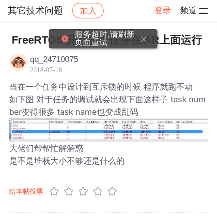
其它技术问题
登录
频道
加入
帖子详情
社区
其它技术问题
服务超时,请刷新
FreeRTOS 开启多个任务在IAR上面运行
页面重试
qq_24710075
2018-07-18
当在一个任务中设计到互斥锁的时候 程序就跑不动
如下图 对于任务的调试就会出现下面这样子 task num
ber变得很多 task name也变成乱码
大佬们帮帮忙解解惑
是不是堆栈大小不够还是什么的
给本帖投票