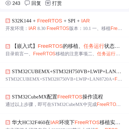
243
回复
打赏
S32K144 +
FreeRTOS
+ SPI +
IAR
开发环境：
IAR
8.30
FreeRTOS
版本：10.1 一、移植
Free
RTOS
二、配置
IAR
三、配置IO、使能DMA、SPI 四、创
建
任务
、
开启
任务
调度 一、移植
FreeRTOS
从官网下载
Fr
【嵌入式】
FreeRTOS
的移植、
任务
运行
状态以及源码的优化改进
eeRTOS
源码 将..\
FreeRTOS
_v10_1_0\Source目录下的
Fre
eRTOS
源码复制到工程目录下 将..\
FreeRTOS
_v10_1_0\So
目录前言一、
FreeRTOS
移植的注意事项二、
任务
运行
状
ur...
态的获取三、
任务
运行
状态的源码优化 前言
FreeRTOS
因
其简洁小巧、功能齐全而深受嵌入式领域欢迎，如下图所
STM32CUBEMX+STM32H750VB+LWIP+LAN8720A+
示，除Linux外，
FreeRTOS
为全球嵌入式领域市场份额最
多的实时操作系统。与之对标的uCOS、RTX、ThreadX等
STM32CUBEMX+STM32H750VB+LWIP+LAN8720A+
FR
都被远远的甩在其后。加之近年又被亚马逊收购，
FreeRT
EERTOS
TCP服务器、UDP数据接收发送、网线热插拔、
OS
的应用应该会进一步扩大。网上已有很多各实时操作系
IAR
-8.32开发STM32H750VB使用STM32CUBEMX生成工
统的对比，我也使用过几种操作系统包括
FreeRTOS
、uC
STM32CubeMX配置
FreeRTOS
操作流程
程
IAR
+J-LINK调试准备工作CUBEMX生成的代码问题所
OS等，但
FreeRTOS
给我的最深的印象就是移植方便，
在如何改变文本的样式插入链接与图片如何插入一段漂亮
通过以上步骤，即可在STM32CubeMX中完成
FreeRTOS
的代码片生成一个适合你的列表创建一个表格设定内容居
的配置与
任务
创建。
中、居左、居右SmartyPants创建一个自定义列表如何创建
一个注脚注释也是必不可少的KaTeX数学公式新的甘特图
华大HC32F460在
IAR
环境下
FreeRTOS
移植实战与避坑指南
功能，丰富你的文章U